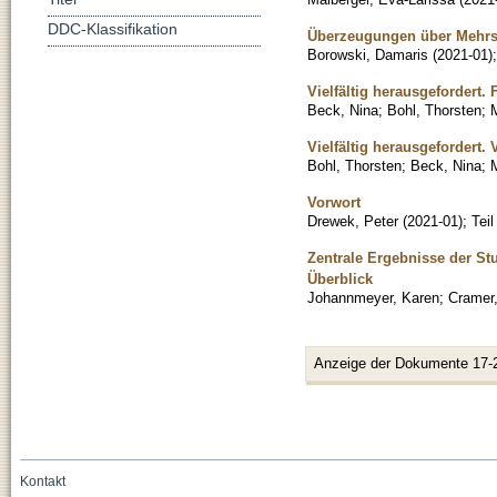
DDC-Klassifikation
Überzeugungen über Mehrsp
Borowski, Damaris
(
2021-01
)
Vielfältig herausgefordert
Beck, Nina
;
Bohl, Thorsten
;
M
Vielfältig herausgefordert.
Bohl, Thorsten
;
Beck, Nina
;
M
Vorwort
Drewek, Peter
(
2021-01
)
;
Tei
Zentrale Ergebnisse der S
Überblick
Johannmeyer, Karen
;
Cramer,
Anzeige der Dokumente 17-
Kontakt