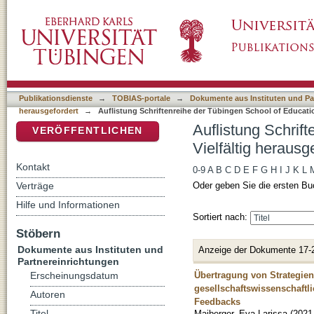
Auflistung Schriftenreihe der Tübingen Schoo
DSpace Repositorium (Manakin basiert)
nach Titel
Publikationsdienste
→
TOBIAS-portale
→
Dokumente aus Instituten und Pa
herausgefordert
→
Auflistung Schriftenreihe der Tübingen School of Educatio
Auflistung Schrif
VERÖFFENTLICHEN
Vielfältig herausg
Kontakt
0-9
A
B
C
D
E
F
G
H
I
J
K
L
Verträge
Oder geben Sie die ersten Bu
Hilfe und Informationen
Sortiert nach:
Stöbern
Dokumente aus Instituten und
Anzeige der Dokumente 17-
Partnereinrichtungen
Übertragung von Strategien
Erscheinungsdatum
gesellschaftswissenschaftl
Autoren
Feedbacks
Maiberger, Eva-Larissa
(
2021
Titel