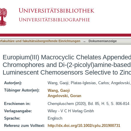
c Chelates Appended with Tyrosine-based Chro
asiert)
ptors: Turn-On Luminescent Chemosensors Selec
terfakultäre und fakultätsübergreifende Einrichtungen
→
Dokumentanzeige
Europium(III) Macrocyclic Chelates Appended
Chromophores and Di-(2-picolyl)amine-based
Luminescent Chemosensors Selective to Zinc(
Autor(en):
Wang, Gaoji
;
Platas-Iglesias, Carlos
;
Angelovski
Tübinger Autor(en):
Wang, Gaoji
Angelovski, Goran
Erschienen in:
Chempluschem (2020), Bd. 85, H. 5, S. 806-814
Verlagsangabe:
Wiley - V C H Verlag Gmbh
Sprache:
Englisch
Referenz zum Volltext:
http://dx.doi.org/10.1002/cplu.201900731