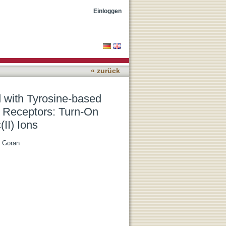
mophores and Di-(2-
Einloggen
tive to Zinc(II) Ions
« zurück
 with Tyrosine-based
 Receptors: Turn-On
II) Ions
, Goran