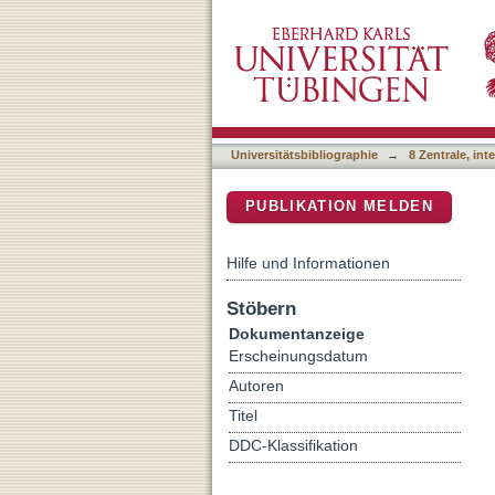
Europium(III) Macrocycli
DSpace Repositorium (Manakin b
picolyl)amine-based Rece
Universitätsbibliographie
→
8 Zentrale, in
PUBLIKATION MELDEN
Hilfe und Informationen
Stöbern
Dokumentanzeige
Erscheinungsdatum
Autoren
Titel
DDC-Klassifikation