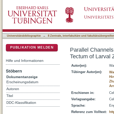
Parallel Channels for Motion Feature Extract
DSpace Repositorium (Manakin basiert)
Universitätsbibliographie
→
8 Zentrale, interfakultäre und fakultätsübergreif
PUBLIKATION MELDEN
Parallel Channels
Tectum of Larval 
Hilfe und Informationen
Autor(en):
Wa
Stöbern
Tübinger Autor(en):
Wa
Dokumentanzeige
Hin
Zh
Erscheinungsdatum
Arr
Autoren
Erschienen in:
Cel
Titel
Verlagsangabe:
Cel
DDC-Klassifikation
Sprache:
Eng
Referenz zum Volltext:
htt