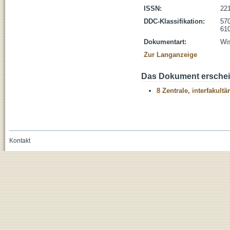
ISSN:
22
DDC-Klassifikation:
570
610
Dokumentart:
Wis
Zur Langanzeige
Das Dokument erschein
8 Zentrale, interfakult
Kontakt