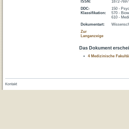
ISSN:
1872-7697
DDC-
150 - Psy
Klassifikation:
570 - Biow
610 - Medi
Dokumentart:
Wissenscha
Zur
Langanzeige
Das Dokument erschein
4 Medizinische Fakultä
Kontakt