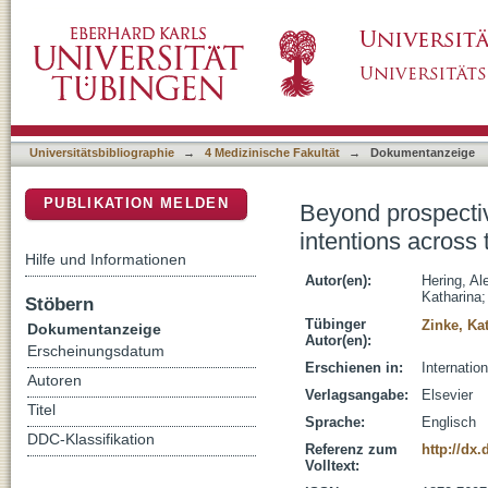
Beyond prospective memory retrieval: Encodi
DSpace Repositorium (Manakin basiert)
Universitätsbibliographie
→
4 Medizinische Fakultät
→
Dokumentanzeige
PUBLIKATION MELDEN
Beyond prospecti
intentions across 
Hilfe und Informationen
Autor(en):
Hering, Al
Katharina
Stöbern
Tübinger
Zinke, Ka
Dokumentanzeige
Autor(en):
Erscheinungsdatum
Erschienen in:
Internatio
Autoren
Verlagsangabe:
Elsevier
Titel
Sprache:
Englisch
DDC-Klassifikation
Referenz zum
http://dx.
Volltext: