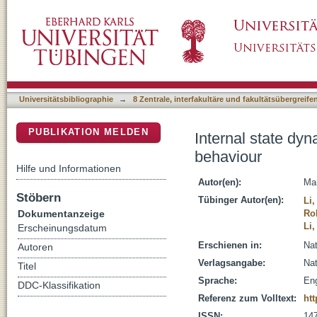
Internal state dynamics shape brainwide acti
DSpace Repositorium (Manakin basiert)
Universitätsbibliographie
→
8 Zentrale, interfakultäre und fakultätsübergreif
PUBLIKATION MELDEN
Internal state dyn
behaviour
Hilfe und Informationen
Autor(en):
Ma
Stöbern
Tübinger Autor(en):
Li
Dokumentanzeige
Ro
Li,
Erscheinungsdatum
Erschienen in:
Nat
Autoren
Verlagsangabe:
Nat
Titel
Sprache:
Eng
DDC-Klassifikation
Referenz zum Volltext:
htt
ISSN:
14