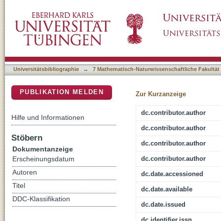
Tandem Acid/Pd-Catalyzed Reductive Rearra
DSpace Repositorium (Manakin basiert)
Universitätsbibliographie
→
7 Mathematisch-Naturwissenschaftliche Fakultät
PUBLIKATION MELDEN
Zur Kurzanzeige
dc.contributor.author
Hilfe und Informationen
dc.contributor.author
Stöbern
dc.contributor.author
Dokumentanzeige
dc.contributor.author
Erscheinungsdatum
Autoren
dc.date.accessioned
Titel
dc.date.available
DDC-Klassifikation
dc.date.issued
dc.identifier.issn