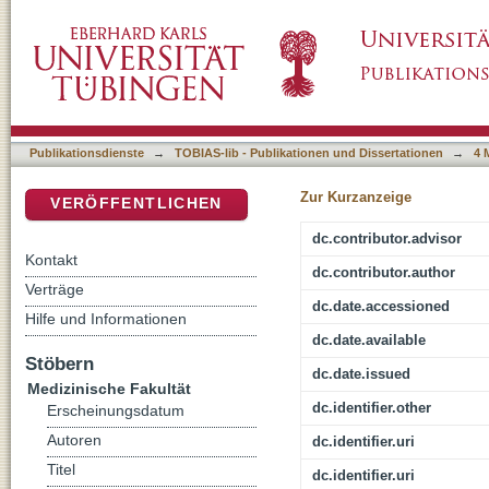
Die Bedeutung der Proteine BamC, HlpA, Dsb
DSpace Repositorium (Manakin basiert)
Außenmembran von Pseudomonas aerugino
Publikationsdienste
→
TOBIAS-lib - Publikationen und Dissertationen
→
4 
Zur Kurzanzeige
VERÖFFENTLICHEN
dc.contributor.advisor
Kontakt
dc.contributor.author
Verträge
dc.date.accessioned
Hilfe und Informationen
dc.date.available
Stöbern
dc.date.issued
Medizinische Fakultät
dc.identifier.other
Erscheinungsdatum
Autoren
dc.identifier.uri
Titel
dc.identifier.uri