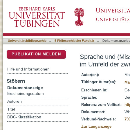
Sprache und (Miss-)Verstehen: Formen kolle
DSpace Repositorium (Manakin basiert)
Cook-Expedition (1772-75)
Universitätsbibliographie
→
5 Philosophische Fakultät
→
Dokumentanzeig
PUBLIKATION MELDEN
Sprache und (Mis
im Umfeld der zw
Hilfe und Informationen
Autor(en):
Mar
Stöbern
Tübinger Autor(en):
Ma
Dokumentanzeige
Erschienen in:
Geo
Erscheinungsdatum
Sprache:
De
Autoren
Referenz zum Volltext:
htt
Titel
Dokumentart:
Wis
DDC-Klassifikation
Verbund-Nachweis:
79
Zur Langanzeige