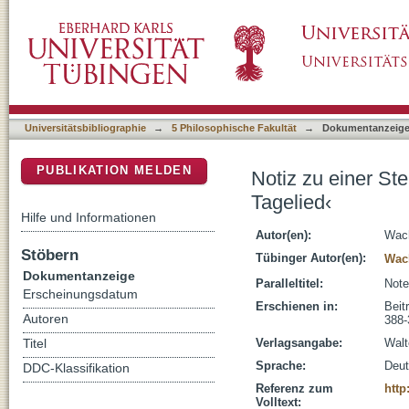
Notiz zu einer Stelle in Peters von Reichenb
DSpace Repositorium (Manakin basiert)
Universitätsbibliographie
→
5 Philosophische Fakultät
→
Dokumentanzeig
PUBLIKATION MELDEN
Notiz zu einer St
Tagelied‹
Hilfe und Informationen
Autor(en):
Wach
Stöbern
Tübinger Autor(en):
Wach
Dokumentanzeige
Paralleltitel:
Note
Erscheinungsdatum
Erschienen in:
Beit
Autoren
388-
Verlagsangabe:
Walt
Titel
Sprache:
Deu
DDC-Klassifikation
Referenz zum
http
Volltext: