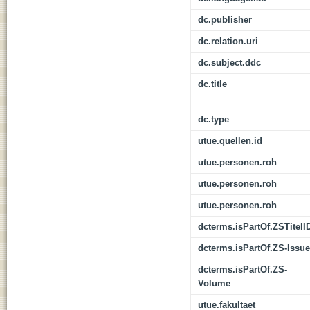
dc.publisher
dc.relation.uri
dc.subject.ddc
dc.title
dc.type
utue.quellen.id
utue.personen.roh
utue.personen.roh
utue.personen.roh
dcterms.isPartOf.ZSTitelI
dcterms.isPartOf.ZS-Issue
dcterms.isPartOf.ZS-
Volume
utue.fakultaet