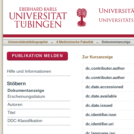
Effects of awake caudal anesthesia on mean ar
DSpace Repositorium (Manakin basiert)
Universitätsbibliographie
→
4 Medizinische Fakultät
→
Dokumentanzeige
PUBLIKATION MELDEN
Zur Kurzanzeige
dc.contributor.author
Hilfe und Informationen
dc.contributor.author
Stöbern
dc.date.accessioned
Dokumentanzeige
dc.date.available
Erscheinungsdatum
Autoren
dc.date.issued
Titel
dc.identifier.issn
DDC-Klassifikation
dc.identifier.uri
dc.language.iso