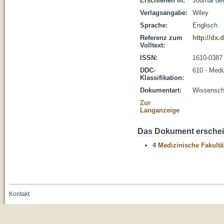
Erschienen in:
Journal de
Verlagsangabe:
Wiley
Sprache:
Englisch
Referenz zum
http://dx.
Volltext:
ISSN:
1610-0387
DDC-
610 - Medi
Klassifikation:
Dokumentart:
Wissenscha
Zur
Langanzeige
Das Dokument erschein
4 Medizinische Fakultä
Kontakt