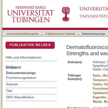
Dermatofluoroscopy diagnostics in different
DSpace Repositorium (Manakin basiert)
Universitätsbibliographie
→
4 Medizinische Fakultät
→
Dokumentanzeige
PUBLIKATION MELDEN
Dermatofluoroscop
Strengths and w
Hilfe und Informationen
Autor(en):
Hofmann, 
Spaenkuch,
Stöbern
Garbe, Cl
Dokumentanzeige
Tübinger
Keim, Ulr
Erscheinungsdatum
Autor(en):
Tampouri,
Autoren
Garbe, Cl
Forschner
Titel
Spänkuch,
DDC-Klassifikation
Eigentler
Weide, Be