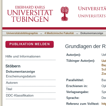
Grundlagen der Replikation und der Immun
DSpace Repositorium (Manakin basiert)
Universitätsbibliographie
→
4 Medizinische Fakultät
→
Dokumentanzeige
PUBLIKATION MELDEN
Grundlagen der R
Autor(en):
Uef
Hilfe und Informationen
Tübinger Autor(en):
Uef
Ba
Stöbern
Sc
Dokumentanzeige
Zi
Erscheinungsdatum
Paralleltitel:
Bas
Autoren
Erschienen in:
Oph
Titel
Verlagsangabe:
Spr
DDC-Klassifikation
Sprache:
De
Referenz zum Volltext:
htt