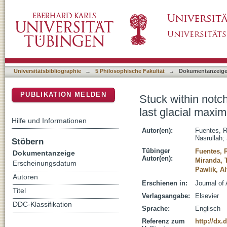
Stuck within notches: Direct evidence of plan
DSpace Repositorium (Manakin basiert)
Holocene in North Sulawesi
Universitätsbibliographie
→
5 Philosophische Fakultät
→
Dokumentanzeig
PUBLIKATION MELDEN
Stuck within notch
last glacial maxi
Hilfe und Informationen
Autor(en):
Fuentes, R
Nasrullah
;
Stöbern
Tübinger
Fuentes, 
Dokumentanzeige
Autor(en):
Miranda, 
Erscheinungsdatum
Pawlik, Al
Autoren
Erschienen in:
Journal of
Titel
Verlagsangabe:
Elsevier
DDC-Klassifikation
Sprache:
Englisch
Referenz zum
http://dx.