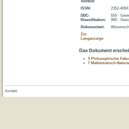
Volltext:
ISSN:
2352-409X
DDC-
550 - Geo
Klassifikation:
900 - Gesc
Dokumentart:
Wissenscha
Zur
Langanzeige
Das Dokument erschein
5 Philosophische Fakul
7 Mathematisch-Naturwi
Kontakt