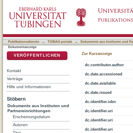
Mittelplatonismus und Neupythagoreismus. S
DSpace Repositorium (Manakin basiert)
Publikationsdienste
→
TOBIAS-portale
→
Dokumente aus Instituten und Pa
Dokumentanzeige
Zur Kurzanzeige
VERÖFFENTLICHEN
dc.contributor.author
Kontakt
dc.date.accessioned
Verträge
dc.date.available
Hilfe und Informationen
dc.date.issued
Stöbern
dc.identifier.isbn
Dokumente aus Instituten und
Partnereinrichtungen
dc.identifier.uri
Erscheinungsdatum
dc.identifier.uri
Autoren
dc.identifier.uri
Titel