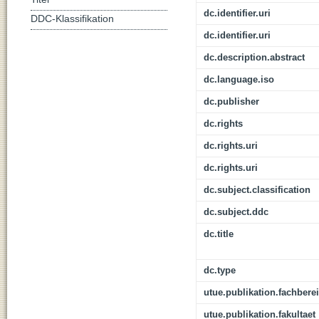
dc.identifier.uri
DDC-Klassifikation
dc.identifier.uri
dc.description.abstract
dc.language.iso
dc.publisher
dc.rights
dc.rights.uri
dc.rights.uri
dc.subject.classification
dc.subject.ddc
dc.title
dc.type
utue.publikation.fachbere
utue.publikation.fakultaet