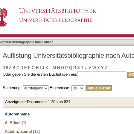
liographie nach Autor
asiert)
versitätsbibliographie nach Autor
Auflistung Universitätsbibliographie nach Aut
0-9
A
B
C
D
E
F
G
H
I
J
K
L
M
N
O
P
Q
R
S
T
U
V
W
X
Y
Z
Oder geben Sie die ersten Buchstaben ein:
Sortierung:
Ergebnisse:
Anzeige der Dokumente 1-20 von 831
Autorenname
A, Sihan
[1]
Aabdin, Zainul
[12]