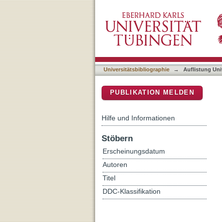
Auflistung Universitätsbib
DSpace Repositorium (Manakin b
Universitätsbibliographie
→
Auflistung Uni
PUBLIKATION MELDEN
Hilfe und Informationen
Stöbern
Erscheinungsdatum
Autoren
Titel
DDC-Klassifikation