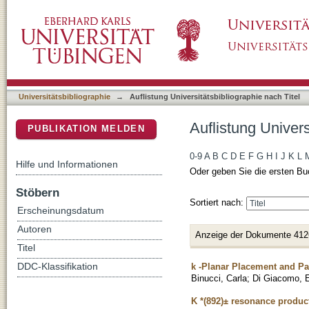
Auflistung Universitätsbibliographie nach Tite
DSpace Repositorium (Manakin basiert)
Universitätsbibliographie
→
Auflistung Universitätsbibliographie nach Titel
Auflistung Univers
PUBLIKATION MELDEN
0-9
A
B
C
D
E
F
G
H
I
J
K
L
Hilfe und Informationen
Oder geben Sie die ersten Bu
Stöbern
Sortiert nach:
Erscheinungsdatum
Autoren
Anzeige der Dokumente 412
Titel
k -Planar Placement and Pac
DDC-Klassifikation
Binucci, Carla
;
Di Giacomo, E
K *(892)± resonance produc