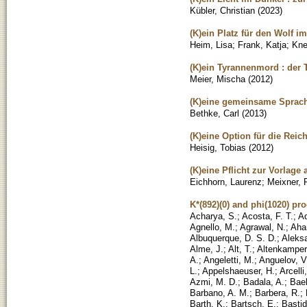
Kübler, Christian
(
2023
)
(K)ein Platz für den Wolf i
Heim, Lisa
;
Frank, Katja
;
Kne
(K)ein Tyrannenmord : der T
Meier, Mischa
(
2012
)
(K)eine gemeinsame Sprache
Bethke, Carl
(
2013
)
(K)eine Option für die Reic
Heisig, Tobias
(
2012
)
(K)eine Pflicht zur Vorlage
Eichhorn, Laurenz
;
Meixner, F
K*(892)(0) and phi(1020) pro
Acharya, S.
;
Acosta, F. T.
;
A
Agnello, M.
;
Agrawal, N.
;
Aha
Albuquerque, D. S. D.
;
Aleksa
Alme, J.
;
Alt, T.
;
Altenkamper,
A.
;
Angeletti, M.
;
Anguelov, V
L.
;
Appelshaeuser, H.
;
Arcelli
Azmi, M. D.
;
Badala, A.
;
Baek
Barbano, A. M.
;
Barbera, R.
;
Barth, K.
;
Bartsch, E.
;
Bastid