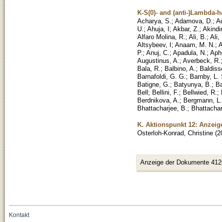
K-S(0)- and (anti-)Lambda-h
Acharya, S.
;
Adamova, D.
;
Ad
U.
;
Ahuja, I
;
Akbar, Z.
;
Akindi
Alfaro Molina, R.
;
Ali, B.
;
Ali,
Altsybeev, I
;
Anaam, M. N.
;
A
P.
;
Anuj, C.
;
Apadula, N.
;
Aph
Augustinus, A.
;
Averbeck, R.
Bala, R.
;
Balbino, A.
;
Baldisse
Barnafoldi, G. G.
;
Barnby, L. 
Batigne, G.
;
Batyunya, B.
;
Ba
Bell
;
Bellini, F.
;
Bellwied, R.
;
Berdnikova, A.
;
Bergmann, L.
Bhattacharjee, B.
;
Bhattachar
K. Aktionspunkt 12: Anzeig
Osterloh-Konrad, Christine
(
2
Anzeige der Dokumente 412
Kontakt