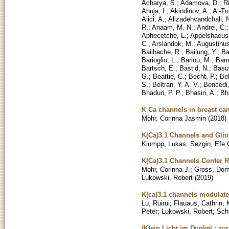
Acharya, S.
;
Adamova, D.
;
Ri
Ahuja, I.
;
Akindinov, A.
;
Al-Tu
Alici, A.
;
Alizadehvandchali, 
R.
;
Anaam, M. N.
;
Andrei, C.
Aphecetche, L.
;
Appelshaeuse
C.
;
Arslandok, M.
;
Augustinus
Bailhache, R.
;
Bailung, Y.
;
Ba
Barioglio, L.
;
Barlou, M.
;
Bar
Bartsch, E.
;
Bastid, N.
;
Basu
G.
;
Beattie, C.
;
Becht, P.
;
Be
S.
;
Beltran, Y. A. V.
;
Bencedi
Bhaduri, P. P.
;
Bhasin, A.
;
Bh
K Ca channels in breast ca
Mohr, Corinna Jasmin
(
2018
)
K(Ca)3.1 Channels and Glio
Klumpp, Lukas
;
Sezgin, Efe 
K(Ca)3.1 Channels Confer R
Mohr, Corinna J.
;
Gross, Dom
Lukowski, Robert
(
2019
)
K(ca)3.1 channels modulate
Lu, Ruirui
;
Flauaus, Cathrin
;
Peter
;
Lukowski, Robert
;
Sch
(K)ein Licht im Dunkel : zu