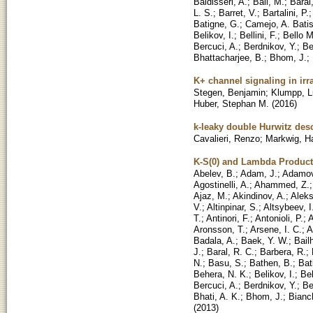
Baldisseri, A.
;
Ball, M.
;
Baral
L. S.
;
Barret, V.
;
Bartalini, P.
Batigne, G.
;
Camejo, A. Batis
Belikov, I.
;
Bellini, F.
;
Bello M
Bercuci, A.
;
Berdnikov, Y.
;
Be
Bhattacharjee, B.
;
Bhom, J.
;
K+ channel signaling in irr
Stegen, Benjamin
;
Klumpp, 
Huber, Stephan M.
(
2016
)
k-leaky double Hurwitz des
Cavalieri, Renzo
;
Markwig, H
K-S(0) and Lambda Producti
Abelev, B.
;
Adam, J.
;
Adamov
Agostinelli, A.
;
Ahammed, Z.
Ajaz, M.
;
Akindinov, A.
;
Aleks
V.
;
Altinpinar, S.
;
Altsybeev, I
T.
;
Antinori, F.
;
Antonioli, P.
;
A
Aronsson, T.
;
Arsene, I. C.
;
A
Badala, A.
;
Baek, Y. W.
;
Bail
J.
;
Baral, R. C.
;
Barbera, R.
;
N.
;
Basu, S.
;
Bathen, B.
;
Bat
Behera, N. K.
;
Belikov, I.
;
Bel
Bercuci, A.
;
Berdnikov, Y.
;
Be
Bhati, A. K.
;
Bhom, J.
;
Bianch
(
2013
)