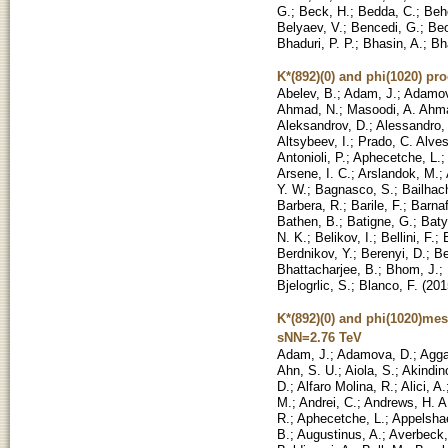
G.
;
Beck, H.
;
Bedda, C.
;
Beh
Belyaev, V.
;
Bencedi, G.
;
Beo
Bhaduri, P. P.
;
Bhasin, A.
;
Bha
K*(892)(0) and phi(1020) pr
Abelev, B.
;
Adam, J.
;
Adamov
Ahmad, N.
;
Masoodi, A. Ahm
Aleksandrov, D.
;
Alessandro,
Altsybeev, I.
;
Prado, C. Alve
Antonioli, P.
;
Aphecetche, L.
;
Arsene, I. C.
;
Arslandok, M.
;
Y. W.
;
Bagnasco, S.
;
Bailhac
Barbera, R.
;
Barile, F.
;
Barnaf
Bathen, B.
;
Batigne, G.
;
Baty
N. K.
;
Belikov, I.
;
Bellini, F.
;
Berdnikov, Y.
;
Berenyi, D.
;
Be
Bhattacharjee, B.
;
Bhom, J.
;
Bjelogrlic, S.
;
Blanco, F.
(
201
K*(892)(0) and phi(1020)me
sNN=2.76 TeV
Adam, J.
;
Adamova, D.
;
Agga
Ahn, S. U.
;
Aiola, S.
;
Akindin
D.
;
Alfaro Molina, R.
;
Alici, A.
M.
;
Andrei, C.
;
Andrews, H. A
R.
;
Aphecetche, L.
;
Appelsha
B.
;
Augustinus, A.
;
Averbeck,