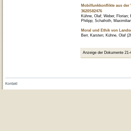
Mobilfunkkonflikte aus der
3620S82476
Kühne, Olaf
;
Weber, Florian
;
Philipp
;
Schafroth, Maximilia
Moral und Ethik von Lands
Berr, Karsten
;
Kühne, Olaf
(
2
Anzeige der Dokumente 21-
Kontakt