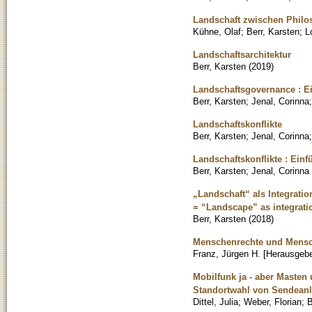
Landschaft zwischen Philos
Kühne, Olaf
;
Berr, Karsten
;
L
Landschaftsarchitektur
Berr, Karsten
(
2019
)
Landschaftsgovernance : Ei
Berr, Karsten
;
Jenal, Corinna
Landschaftskonflikte
Berr, Karsten
;
Jenal, Corinna
Landschaftskonflikte : Ein
Berr, Karsten
;
Jenal, Corinna
„Landschaft“ als Integration
= “Landscape” as integration
Berr, Karsten
(
2018
)
Menschenrechte und Mensch
Franz, Jürgen H. [Herausgebe
Mobilfunk ja - aber Masten
Standortwahl von Sendeanl
Dittel, Julia
;
Weber, Florian
;
B