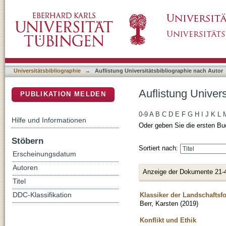
Auflistung Universitätsbibliographie nach Aut
DSpace Repositorium (Manakin basiert)
Universitätsbibliographie
→
Auflistung Universitätsbibliographie nach Autor
Auflistung Univers
PUBLIKATION MELDEN
0-9
A
B
C
D
E
F
G
H
I
J
K
L
Hilfe und Informationen
Oder geben Sie die ersten Bu
Stöbern
Sortiert nach:
Erscheinungsdatum
Autoren
Anzeige der Dokumente 21-
Titel
Klassiker der Landschafts
DDC-Klassifikation
Berr, Karsten
(
2019
)
Konflikt und Ethik