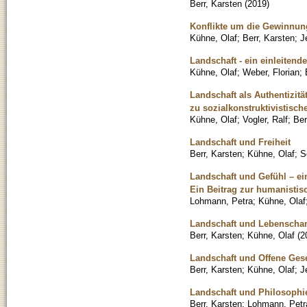
Berr, Karsten
(
2019
)
Konflikte um die Gewinnun
Kühne, Olaf
;
Berr, Karsten
;
J
Landschaft - ein einleitend
Kühne, Olaf
;
Weber, Florian
;
Landschaft als Authentizitä
zu sozialkonstruktivistis
Kühne, Olaf
;
Vogler, Ralf
;
Ber
Landschaft und Freiheit
Berr, Karsten
;
Kühne, Olaf
;
S
Landschaft und Gefühl – ei
Ein Beitrag zur humanisti
Lohmann, Petra
;
Kühne, Olaf
Landschaft und Lebenschan
Berr, Karsten
;
Kühne, Olaf
(
2
Landschaft und Offene Gese
Berr, Karsten
;
Kühne, Olaf
;
J
Landschaft und Philosophi
Berr, Karsten
;
Lohmann, Petr