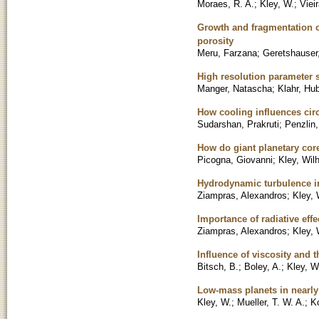
Moraes, R. A.
;
Kley, W.
;
Viei
Growth and fragmentation o
porosity
Meru, Farzana
;
Geretshauser,
High resolution parameter st
Manger, Natascha
;
Klahr, Hub
How cooling influences cir
Sudarshan, Prakruti
;
Penzlin,
How do giant planetary cor
Picogna, Giovanni
;
Kley, Wil
Hydrodynamic turbulence i
Ziampras, Alexandros
;
Kley, 
Importance of radiative eff
Ziampras, Alexandros
;
Kley, 
Influence of viscosity and 
Bitsch, B.
;
Boley, A.
;
Kley, W
Low-mass planets in nearly 
Kley, W.
;
Mueller, T. W. A.
;
Ko