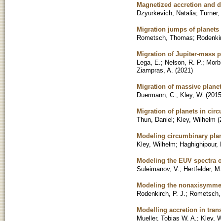
Magnetized accretion and d
Dzyurkevich, Natalia
;
Turner,
Migration jumps of planets 
Rometsch, Thomas
;
Rodenkir
Migration of Jupiter-mass p
Lega, E.
;
Nelson, R. P.
;
Morbi
Ziampras, A.
(
2021
)
Migration of massive planet
Duermann, C.
;
Kley, W.
(
201
Migration of planets in cir
Thun, Daniel
;
Kley, Wilhelm
(
Modeling circumbinary plan
Kley, Wilhelm
;
Haghighipour,
Modeling the EUV spectra of
Suleimanov, V.
;
Hertfelder, M
Modeling the nonaxisymmetri
Rodenkirch, P. J.
;
Rometsch,
Modelling accretion in trans
Mueller, Tobias W. A.
;
Kley, 