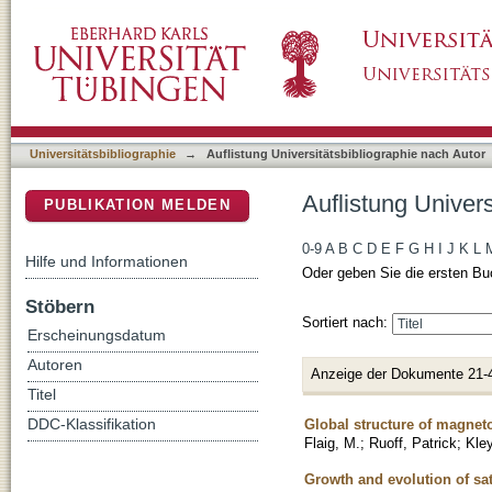
Auflistung Universitätsbibliographie nach Aut
DSpace Repositorium (Manakin basiert)
Universitätsbibliographie
→
Auflistung Universitätsbibliographie nach Autor
Auflistung Univers
PUBLIKATION MELDEN
0-9
A
B
C
D
E
F
G
H
I
J
K
L
Hilfe und Informationen
Oder geben Sie die ersten Bu
Stöbern
Sortiert nach:
Erscheinungsdatum
Autoren
Anzeige der Dokumente 21-
Titel
Global structure of magneto
DDC-Klassifikation
Flaig, M.
;
Ruoff, Patrick
;
Kley
Growth and evolution of sat