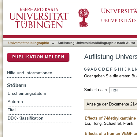
Auflistung Universitätsbibliographie nach Aut
DSpace Repositorium (Manakin basiert)
Universitätsbibliographie
→
Auflistung Universitätsbibliographie nach Autor
Auflistung Univers
PUBLIKATION MELDEN
0-9
A
B
C
D
E
F
G
H
I
J
K
L
Hilfe und Informationen
Oder geben Sie die ersten Bu
Stöbern
Sortiert nach:
Erscheinungsdatum
Autoren
Anzeige der Dokumente 21-
Titel
Effects of 7-Methylxanthin
DDC-Klassifikation
Liu, Hong
;
Schaeffel, Frank
;
Effects of a human VEGF an