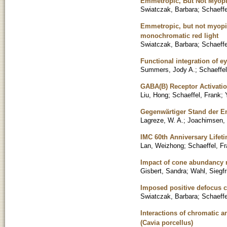
Emmetropic, But Not Myopi
Swiatczak, Barbara
;
Schaeffe
Emmetropic, but not myopic
monochromatic red light
Swiatczak, Barbara
;
Schaeffe
Functional integration of 
Summers, Jody A.
;
Schaeffel
GABA(B) Receptor Activatio
Liu, Hong
;
Schaeffel, Frank
;
Gegenwärtiger Stand der 
Lagreze, W. A.
;
Joachimsen, 
IMC 60th Anniversary Life
Lan, Weizhong
;
Schaeffel, F
Impact of cone abundancy r
Gisbert, Sandra
;
Wahl, Siegfr
Imposed positive defocus 
Swiatczak, Barbara
;
Schaeffe
Interactions of chromatic a
(Cavia porcellus)