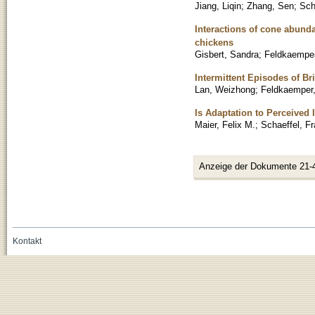
Jiang, Liqin
;
Zhang, Sen
;
Sch
Interactions of cone abund
chickens
Gisbert, Sandra
;
Feldkaemper
Intermittent Episodes of B
Lan, Weizhong
;
Feldkaemper,
Is Adaptation to Perceived 
Maier, Felix M.
;
Schaeffel, F
Anzeige der Dokumente 21-
Kontakt