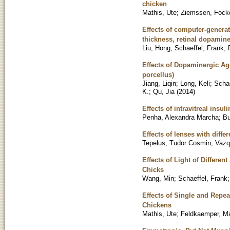
chicken
Mathis, Ute
;
Ziemssen, Fock
Effects of computer-generat
thickness, retinal dopamin
Liu, Hong
;
Schaeffel, Frank
;
Effects of Dopaminergic Ag
porcellus)
Jiang, Liqin
;
Long, Keli
;
Schae
K.
;
Qu, Jia
(
2014
)
Effects of intravitreal insu
Penha, Alexandra Marcha
;
Bu
Effects of lenses with diff
Tepelus, Tudor Cosmin
;
Vazq
Effects of Light of Differe
Chicks
Wang, Min
;
Schaeffel, Frank
Effects of Single and Repea
Chickens
Mathis, Ute
;
Feldkaemper, Ma