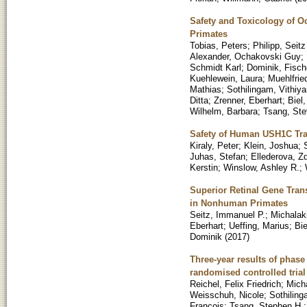
Safety and Toxicology of 
Primates
Tobias, Peters
;
Philipp, Seit
Alexander, Ochakovski Guy
;
Schmidt Karl
;
Dominik, Fisch
Kuehlewein, Laura
;
Muehlfrie
Mathias
;
Sothilingam, Vithiyan
Ditta
;
Zrenner, Eberhart
;
Biel,
Wilhelm, Barbara
;
Tsang, St
Safety of Human USH1C Tran
Kiraly, Peter
;
Klein, Joshua
;
Juhas, Stefan
;
Ellederova, Z
Kerstin
;
Winslow, Ashley R.
;
Superior Retinal Gene Trans
in Nonhuman Primates
Seitz, Immanuel P.
;
Michalak
Eberhart
;
Ueffing, Marius
;
Bie
Dominik
(
2017
)
Three-year results of phase
randomised controlled trial
Reichel, Felix Friedrich
;
Micha
Weisschuh, Nicole
;
Sothiling
Francois
;
Tsang, Stephen H.