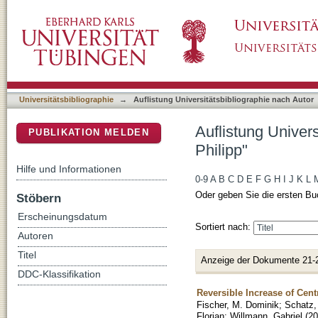
Auflistung Universitätsbibliographie nach Aut
DSpace Repositorium (Manakin basiert)
Universitätsbibliographie
→
Auflistung Universitätsbibliographie nach Autor
Auflistung Univer
PUBLIKATION MELDEN
Philipp"
Hilfe und Informationen
0-9
A
B
C
D
E
F
G
H
I
J
K
L
Oder geben Sie die ersten Bu
Stöbern
Erscheinungsdatum
Sortiert nach:
Autoren
Titel
Anzeige der Dokumente 21-
DDC-Klassifikation
Reversible Increase of Cen
Fischer, M. Dominik
;
Schatz,
Florian
;
Willmann, Gabriel
(
20