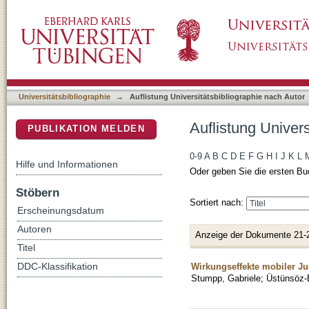
Auflistung Universitätsbibliographie nach Au
DSpace Repositorium (Manakin basiert)
Universitätsbibliographie
→
Auflistung Universitätsbibliographie nach Autor
Auflistung Univer
PUBLIKATION MELDEN
0-9
A
B
C
D
E
F
G
H
I
J
K
L
Hilfe und Informationen
Oder geben Sie die ersten Bu
Stöbern
Sortiert nach:
Erscheinungsdatum
Autoren
Anzeige der Dokumente 21-
Titel
Wirkungseffekte mobiler Ju
DDC-Klassifikation
Stumpp, Gabriele
;
Üstünsöz-B