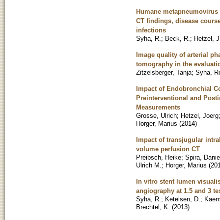
Humane metapneumovirus (H
CT findings, disease cours
infections
Syha, R.
;
Beck, R.
;
Hetzel, J
Image quality of arterial
tomography in the evaluati
Zitzelsberger, Tanja
;
Syha, R
Impact of Endobronchial C
Preinterventional and Post
Measurements
Grosse, Ulrich
;
Hetzel, Joerg
Horger, Marius
(
2014
)
Impact of transjugular intr
volume perfusion CT
Preibsch, Heike
;
Spira, Danie
Ulrich M.
;
Horger, Marius
(
20
In vitro stent lumen visua
angiography at 1.5 and 3 te
Syha, R.
;
Ketelsen, D.
;
Kaem
Brechtel, K.
(
2013
)