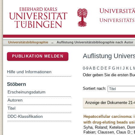
Auflistung Universitätsbibliographie nach Au
DSpace Repositorium (Manakin basiert)
Universitätsbibliographie
→
Auflistung Universitätsbibliographie nach Autor
Auflistung Univer
PUBLIKATION MELDEN
0-9
A
B
C
D
E
F
G
H
I
J
K
L
Hilfe und Informationen
Oder geben Sie die ersten Bu
Stöbern
Sortiert nach:
Erscheinungsdatum
Autoren
Anzeige der Dokumente 21-
Titel
Hepatocellular carcinoma: i
DDC-Klassifikation
with drug-eluting beads u
Syha, Roland
;
Ketelsen, Dom
Fabian
;
Claussen, Claus D.
;