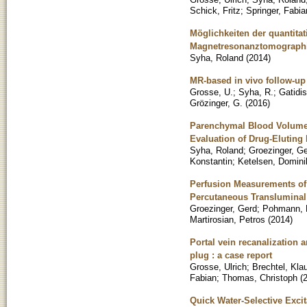
Schick, Fritz
;
Springer, Fabia
Möglichkeiten der quantita
Magnetresonanztomograph
Syha, Roland
(
2014
)
MR-based in vivo follow-up 
Grosse, U.
;
Syha, R.
;
Gatidis
Grözinger, G.
(
2016
)
Parenchymal Blood Volume
Evaluation of Drug-Eluting
Syha, Roland
;
Groezinger, G
Konstantin
;
Ketelsen, Domini
Perfusion Measurements of t
Percutaneous Transluminal 
Groezinger, Gerd
;
Pohmann, 
Martirosian, Petros
(
2014
)
Portal vein recanalization 
plug : a case report
Grosse, Ulrich
;
Brechtel, Kla
Fabian
;
Thomas, Christoph
(
Quick Water-Selective Exci