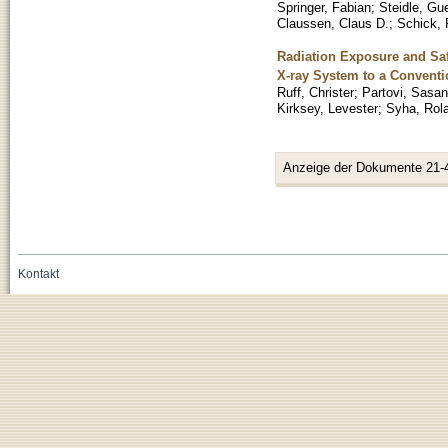
Springer, Fabian
;
Steidle, Gu
Claussen, Claus D.
;
Schick, 
Radiation Exposure and Saf
X-ray System to a Convent
Ruff, Christer
;
Partovi, Sasan
Kirksey, Levester
;
Syha, Rol
Anzeige der Dokumente 21-
Kontakt