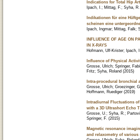
Indications for Total Hip A
Ipach, I.
;
Mittag, F.
;
Syha, R.
Indikationen für eine Hüft
scheinen eine untergeordne
Ipach, Ingmar
;
Mittag, Falk
;
INFLUENCE OF AGE ON P
IN X-RAYS
Hofmann, Ulf-Krister
;
Ipach, 
Influence of Physical Activ
Grosse, Ulrich
;
Springer, Fab
Fritz
;
Syha, Roland
(
2015
)
Intra-procedural bronchial 
Grosse, Ulrich
;
Groezinger, G
Hoffmann, Ruediger
(
2019
)
Intradiurnal Fluctuations 
with a 3D Ultrashort Echo 
Grosse, U.
;
Syha, R.
;
Partovi
Springer, F.
(
2015
)
Magnetic resonance imaging
and relaxometry of variou
Grosse, Ulrich
;
Syha, Roland