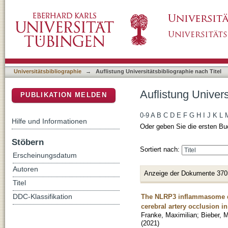
Auflistung Universitätsbibliographie nach Tite
DSpace Repositorium (Manakin basiert)
Universitätsbibliographie
→
Auflistung Universitätsbibliographie nach Titel
Auflistung Univers
PUBLIKATION MELDEN
0-9
A
B
C
D
E
F
G
H
I
J
K
L
Hilfe und Informationen
Oder geben Sie die ersten Bu
Stöbern
Sortiert nach:
Erscheinungsdatum
Autoren
Anzeige der Dokumente 370
Titel
The NLRP3 inflammasome dri
DDC-Klassifikation
cerebral artery occlusion i
Franke, Maximilian
;
Bieber, 
(
2021
)