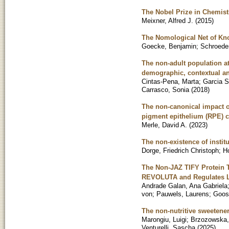
The Nobel Prize in Chemist
Meixner, Alfred J.
(
2015
)
The Nomological Net of Kn
Goecke, Benjamin
;
Schroeder
The non-adult population at
demographic, contextual a
Cintas-Pena, Marta
;
Garcia S
Carrasco, Sonia
(
2018
)
The non-canonical impact o
pigment epithelium (RPE) c
Merle, David A.
(
2023
)
The non-existence of institu
Dorge, Friedrich Christoph
;
H
The Non-JAZ TIFY Protein TI
REVOLUTA and Regulates L
Andrade Galan, Ana Gabriela
von
;
Pauwels, Laurens
;
Goos
The non-nutritive sweetener
Marongiu, Luigi
;
Brzozowska
Venturelli, Sascha
(
2025
)