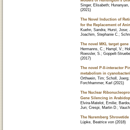
Models of Huntington's Dis
Singer, Elisabeth
;
Hunanyan, L
(
2021
)
The Novel Induction of Ret
for the Replacement of Ani
Kuehn, Sandra
;
Hurst, Jose
;
Joachim, Stephanie C.
;
Schn
The novel MKL target gene
Hermanns, C.
;
Hampl, V.
;
Hol
Roessler, S.
;
Goppelt-Strueb
(
2017
)
The novel P-II-interactor P
metabolism in cyanobacter
Orthwein, Tim
;
Scholl, Joerg
Forchhammer, Karl
(
2021
)
The Nuclear Ribonucleoprot
Gene Silencing in Arabidop
Elvira-Matelot, Emilie
;
Bardou
Jun
;
Crespi, Martin D.
;
Vauch
The Nuremberg Shrovetide pl
Lüpke, Beatrice von
(
2018
)