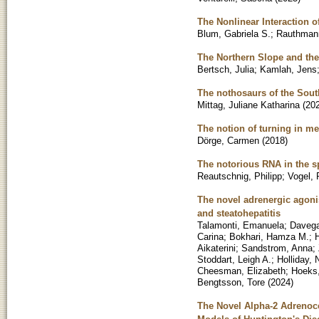
The Nonlinear Interaction 
Blum, Gabriela S.
;
Rauthmann
The Northern Slope and the
Bertsch, Julia
;
Kamlah, Jens
The nothosaurs of the Sout
Mittag, Juliane Katharina
(
20
The notion of turning in me
Dörge, Carmen
(
2018
)
The notorious RNA in the spo
Reautschnig, Philipp
;
Vogel, 
The novel adrenergic agonis
and steatohepatitis
Talamonti, Emanuela
;
Davega
Carina
;
Bokhari, Hamza M.
;
Aikaterini
;
Sandstrom, Anna
;
Stoddart, Leigh A.
;
Holliday, 
Cheesman, Elizabeth
;
Hoeks,
Bengtsson, Tore
(
2024
)
The Novel Alpha-2 Adrenoce