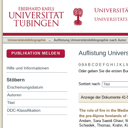
Auflistung Universitätsbibliographie nach Aut
DSpace Repositorium (Manakin basiert)
Universitätsbibliographie
→
Auflistung Universitätsbibliographie nach Autor
Auflistung Univers
PUBLIKATION MELDEN
0-9
A
B
C
D
E
F
G
H
I
J
K
L
Hilfe und Informationen
Oder geben Sie die ersten Bu
Stöbern
Sortiert nach:
Erscheinungsdatum
Autoren
Anzeige der Dokumente 41-
Titel
The role of fire in the Med
DDC-Klassifikation
the pre-Alpine forelands o
Andam, Sara Saeidi Ghavi
;
M
Schiedek, Thomas
;
Krahn, K