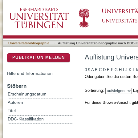
Auflistung Universitätsbibliographie nach DD
DSpace Repositorium (Manakin basiert)
Universitätsbibliographie
→
Auflistung Universitätsbibliographie nach DDC-Kl
Auflistung Univer
PUBLIKATION MELDEN
0-9
A
B
C
D
E
F
G
H
I
J
K
L
Hilfe und Informationen
Oder geben Sie die ersten Bu
Stöbern
Sortierung:
Er
Erscheinungsdatum
Für diese Browse-Ansicht gib
Autoren
Titel
DDC-Klassifikation