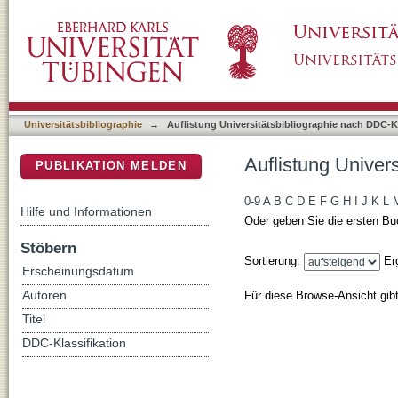
Auflistung Universitätsbibliographie nach DD
DSpace Repositorium (Manakin basiert)
Universitätsbibliographie
→
Auflistung Universitätsbibliographie nach DDC-Kl
Auflistung Univer
PUBLIKATION MELDEN
0-9
A
B
C
D
E
F
G
H
I
J
K
L
Hilfe und Informationen
Oder geben Sie die ersten Bu
Stöbern
Sortierung:
Er
Erscheinungsdatum
Für diese Browse-Ansicht gib
Autoren
Titel
DDC-Klassifikation