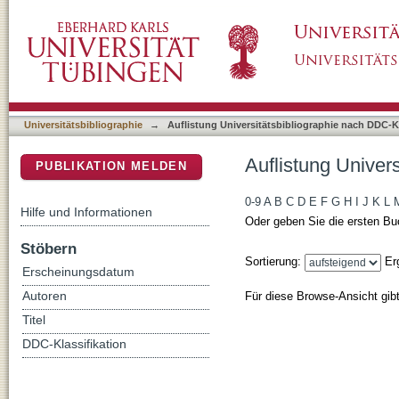
Auflistung Universitätsbibliographie nach DD
DSpace Repositorium (Manakin basiert)
Universitätsbibliographie
→
Auflistung Universitätsbibliographie nach DDC-Kl
Auflistung Univer
PUBLIKATION MELDEN
0-9
A
B
C
D
E
F
G
H
I
J
K
L
Hilfe und Informationen
Oder geben Sie die ersten Bu
Stöbern
Sortierung:
Er
Erscheinungsdatum
Für diese Browse-Ansicht gib
Autoren
Titel
DDC-Klassifikation