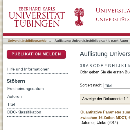
Auflistung Universitätsbibliographie nach Aut
DSpace Repositorium (Manakin basiert)
Universitätsbibliographie
→
Auflistung Universitätsbibliographie nach Autor
Auflistung Univers
PUBLIKATION MELDEN
0-9
A
B
C
D
E
F
G
H
I
J
K
L
Hilfe und Informationen
Oder geben Sie die ersten Bu
Stöbern
Sortiert nach:
Erscheinungsdatum
Autoren
Anzeige der Dokumente 1-1
Titel
Quantitative Parameter zum 
DDC-Klassifikation
zwischen 16-Zeilen MDCT, 
Daferner, Ulrike
(
2014
)