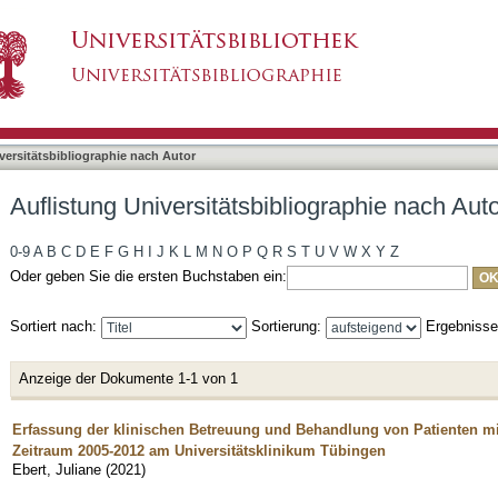
liographie nach Autor "Ebert, Juliane"
asiert)
versitätsbibliographie nach Autor
Auflistung Universitätsbibliographie nach Auto
0-9
A
B
C
D
E
F
G
H
I
J
K
L
M
N
O
P
Q
R
S
T
U
V
W
X
Y
Z
Oder geben Sie die ersten Buchstaben ein:
Sortiert nach:
Sortierung:
Ergebniss
Anzeige der Dokumente 1-1 von 1
Erfassung der klinischen Betreuung und Behandlung von Patienten mi
Zeitraum 2005-2012 am Universitätsklinikum Tübingen
Ebert, Juliane
(
2021
)