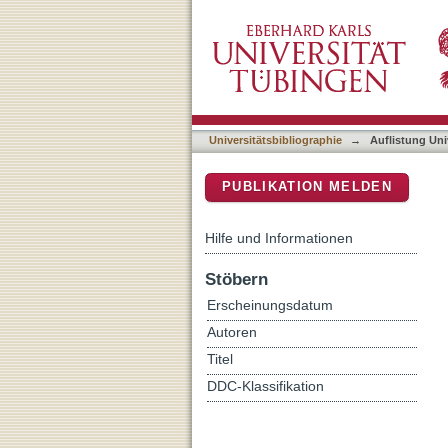
Auflistung Universitätsbib
DSpace Repositorium (Manakin b
Universitätsbibliographie
→
Auflistung Uni
PUBLIKATION MELDEN
Hilfe und Informationen
Stöbern
Erscheinungsdatum
Autoren
Titel
DDC-Klassifikation