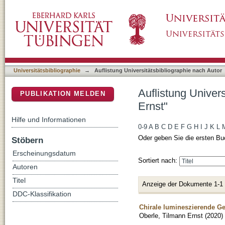
Auflistung Universitätsbibliographie nach Aut
DSpace Repositorium (Manakin basiert)
Universitätsbibliographie
→
Auflistung Universitätsbibliographie nach Autor
Auflistung Univer
PUBLIKATION MELDEN
Ernst"
Hilfe und Informationen
0-9
A
B
C
D
E
F
G
H
I
J
K
L
Oder geben Sie die ersten Bu
Stöbern
Erscheinungsdatum
Sortiert nach:
Autoren
Titel
Anzeige der Dokumente 1-1
DDC-Klassifikation
Chirale lumineszierende G
Oberle, Tilmann Ernst
(
2020
)