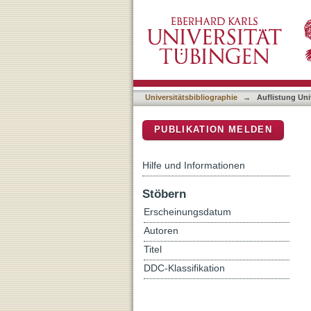
Auflistung Universitätsbib
DSpace Repositorium (Manakin b
Universitätsbibliographie
→
Auflistung Uni
PUBLIKATION MELDEN
Hilfe und Informationen
Stöbern
Erscheinungsdatum
Autoren
Titel
DDC-Klassifikation