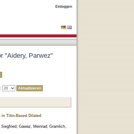
Einloggen
or "Aidery, Parwez"
e:
in Titin-Based Dilated
 Siegfried
;
Gawaz, Meinrad
;
Gramlich,