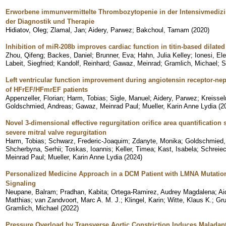
Erworbene immunvermittelte Thrombozytopenie in der Intensivmedizin
der Diagnostik und Therapie
Hidiatov, Oleg
;
Zlamal, Jan
;
Aidery, Parwez
;
Bakchoul, Tamam
(
2020
)
Inhibition of miR-208b improves cardiac function in titin-based dilat
Zhou, Qifeng
;
Backes, Daniel
;
Brunner, Eva
;
Hahn, Julia Kelley
;
Ionesi, El
Labeit, Siegfried
;
Kandolf, Reinhard
;
Gawaz, Meinrad
;
Gramlich, Michael
;
S
Left ventricular function improvement during angiotensin receptor-nepr
of HFrEF/HFmrEF patients
Appenzeller, Florian
;
Harm, Tobias
;
Sigle, Manuel
;
Aidery, Parwez
;
Kreissel
Goldschmied, Andreas
;
Gawaz, Meinrad Paul
;
Mueller, Karin Anne Lydia
(
2
Novel 3-dimensional effective regurgitation orifice area quantification s
severe mitral valve regurgitation
Harm, Tobias
;
Schwarz, Frederic-Joaquim
;
Zdanyte, Monika
;
Goldschmied,
Shcherbyna, Serhii
;
Toskas, Ioannis
;
Keller, Timea
;
Kast, Isabela
;
Schreiec
Meinrad Paul
;
Mueller, Karin Anne Lydia
(
2024
)
Personalized Medicine Approach in a DCM Patient with LMNA Mutatio
Signaling
Neupane, Balram
;
Pradhan, Kabita
;
Ortega-Ramirez, Audrey Magdalena
;
Ai
Matthias
;
van Zandvoort, Marc A. M. J.
;
Klingel, Karin
;
Witte, Klaus K.
;
Gru
Gramlich, Michael
(
2022
)
Pressure Overload by Transverse Aortic Constriction Induces Maladapt