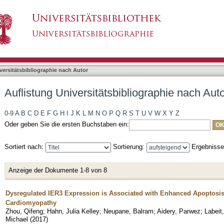
liographie nach Autor "Aidery, Parwez"
asiert)
versitätsbibliographie nach Autor
Auflistung Universitätsbibliographie nach Aut
0-9
A
B
C
D
E
F
G
H
I
J
K
L
M
N
O
P
Q
R
S
T
U
V
W
X
Y
Z
Oder geben Sie die ersten Buchstaben ein:
Sortiert nach:
Sortierung:
Ergebniss
Anzeige der Dokumente 1-8 von 8
Dysregulated IER3 Expression is Associated with Enhanced Apoptosis 
Cardiomyopathy
Zhou, Qifeng
;
Hahn, Julia Kelley
;
Neupane, Balram
;
Aidery, Parwez
;
Labeit,
Michael
(
2017
)