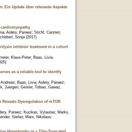
: Ein Update über relevante Aspekte
ed cardiomyopathy
ena
;
Aidery, Parwez
;
Sticht, Carsten
;
chötterl, Sonja
(
2017
)
ilysin inhibitor treatment in a cohort
meier, Klaus-Peter
;
Baas, Livia
;
025
)
erves as a reliable tool to identify
 Andreas
;
Baas, Livia
;
Aidery, Parwez
;
k, Juergen
;
Geisler, Tobias
;
Gawaz,
n Reveals Dysregulation of mTOR
dery, Parwez
;
Kucikas, Vytautas
;
Marks,
ender, Stefan
;
Marx, Nikolaus
;
ive Hypertrophy in a Titin-Truncated