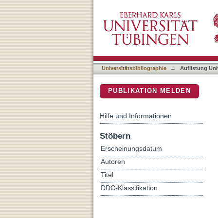
Auflistung Universitätsbib
DSpace Repositorium (Manakin b
Universitätsbibliographie
→
Auflistung Uni
PUBLIKATION MELDEN
Hilfe und Informationen
Stöbern
Erscheinungsdatum
Autoren
Titel
DDC-Klassifikation