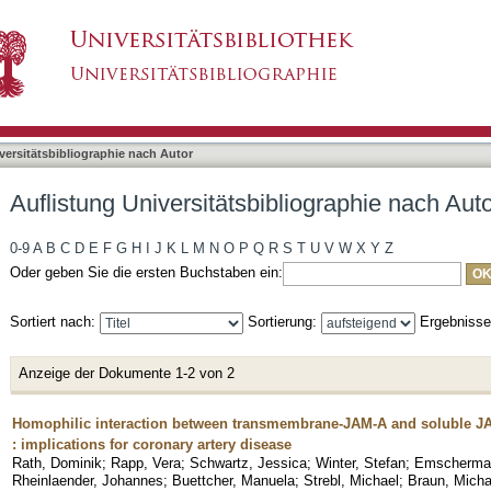
liographie nach Autor "Altgelt, Konstanze"
asiert)
versitätsbibliographie nach Autor
Auflistung Universitätsbibliographie nach Auto
0-9
A
B
C
D
E
F
G
H
I
J
K
L
M
N
O
P
Q
R
S
T
U
V
W
X
Y
Z
Oder geben Sie die ersten Buchstaben ein:
Sortiert nach:
Sortierung:
Ergebniss
Anzeige der Dokumente 1-2 von 2
Homophilic interaction between transmembrane-JAM-A and soluble J
: implications for coronary artery disease
Rath, Dominik
;
Rapp, Vera
;
Schwartz, Jessica
;
Winter, Stefan
;
Emscherman
Rheinlaender, Johannes
;
Buettcher, Manuela
;
Strebl, Michael
;
Braun, Micha