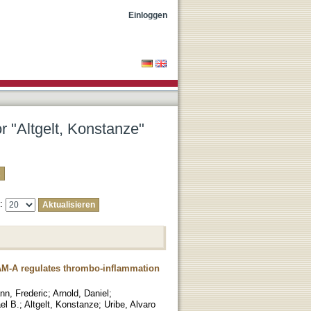
Einloggen
r "Altgelt, Konstanze"
e:
AM-A regulates thrombo-inflammation
n, Frederic
;
Arnold, Daniel
;
el B.
;
Altgelt, Konstanze
;
Uribe, Alvaro