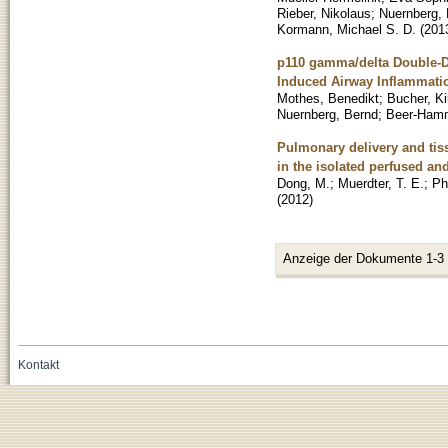
Rieber, Nikolaus
;
Nuernberg,
Kormann, Michael S. D.
(
201
p110 gamma/delta Double-De
Induced Airway Inflammati
Mothes, Benedikt
;
Bucher, Ki
Nuernberg, Bernd
;
Beer-Hamm
Pulmonary delivery and tis
in the isolated perfused and
Dong, M.
;
Muerdter, T. E.
;
Phi
(
2012
)
Anzeige der Dokumente 1-3
Kontakt