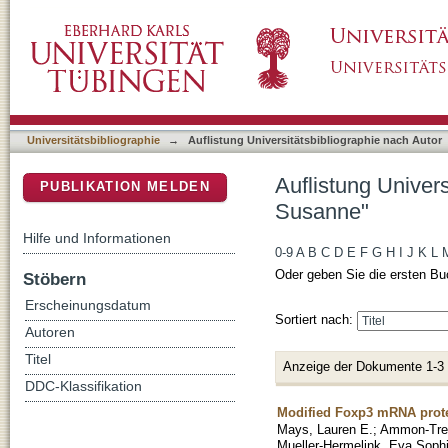
Auflistung Universitätsbibliographie nach A
DSpace Repositorium (Manakin basiert)
Universitätsbibliographie
→
Auflistung Universitätsbibliographie nach Autor
Auflistung Univer
PUBLIKATION MELDEN
Susanne"
Hilfe und Informationen
0-9
A
B
C
D
E
F
G
H
I
J
K
L
Oder geben Sie die ersten Bu
Stöbern
Erscheinungsdatum
Sortiert nach:
Autoren
Titel
Anzeige der Dokumente 1-3
DDC-Klassifikation
Modified Foxp3 mRNA prote
Mays, Lauren E.
;
Ammon-Trei
Mueller-Hermelink, Eva Soph