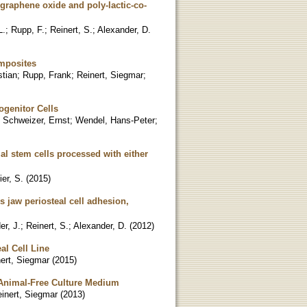
graphene oxide and poly-lactic-co-
L.
;
Rupp, F.
;
Reinert, S.
;
Alexander, D.
omposites
stian
;
Rupp, Frank
;
Reinert, Siegmar
;
ogenitor Cells
;
Schweizer, Ernst
;
Wendel, Hans-Peter
;
l stem cells processed with either
er, S.
(
2015
)
s jaw periosteal cell adhesion,
er, J.
;
Reinert, S.
;
Alexander, D.
(
2012
)
al Cell Line
ert, Siegmar
(
2015
)
 Animal-Free Culture Medium
inert, Siegmar
(
2013
)