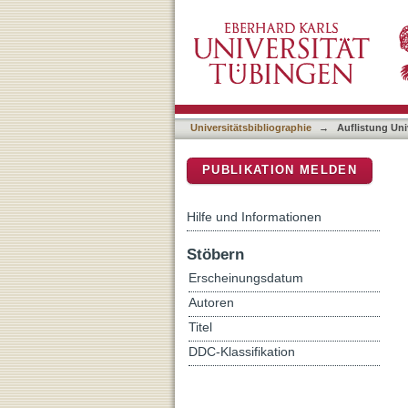
Auflistung Universitätsbi
DSpace Repositorium (Manakin b
Universitätsbibliographie
→
Auflistung Uni
PUBLIKATION MELDEN
Hilfe und Informationen
Stöbern
Erscheinungsdatum
Autoren
Titel
DDC-Klassifikation