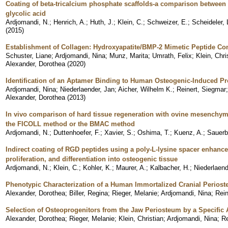
Coating of beta-tricalcium phosphate scaffolds-a comparison between 
glycolic acid
Ardjomandi, N.
;
Henrich, A.
;
Huth, J.
;
Klein, C.
;
Schweizer, E.
;
Scheideler, 
(
2015
)
Establishment of Collagen: Hydroxyapatite/BMP-2 Mimetic Peptide C
Schuster, Liane
;
Ardjomandi, Nina
;
Munz, Marita
;
Umrath, Felix
;
Klein, Chri
Alexander, Dorothea
(
2020
)
Identification of an Aptamer Binding to Human Osteogenic-Induced Pr
Ardjomandi, Nina
;
Niederlaender, Jan
;
Aicher, Wilhelm K.
;
Reinert, Siegmar
Alexander, Dorothea
(
2013
)
In vivo comparison of hard tissue regeneration with ovine mesenchyma
the FICOLL method or the BMAC method
Ardjomandi, N.
;
Duttenhoefer, F.
;
Xavier, S.
;
Oshima, T.
;
Kuenz, A.
;
Sauerbi
Indirect coating of RGD peptides using a poly-L-lysine spacer enhance
proliferation, and differentiation into osteogenic tissue
Ardjomandi, N.
;
Klein, C.
;
Kohler, K.
;
Maurer, A.
;
Kalbacher, H.
;
Niederlaend
Phenotypic Characterization of a Human Immortalized Cranial Perioste
Alexander, Dorothea
;
Biller, Regina
;
Rieger, Melanie
;
Ardjomandi, Nina
;
Rein
Selection of Osteoprogenitors from the Jaw Periosteum by a Specific
Alexander, Dorothea
;
Rieger, Melanie
;
Klein, Christian
;
Ardjomandi, Nina
;
Re