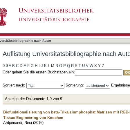
bliographie nach Autor "Ardjomandi, Nina"
asiert)
versitätsbibliographie nach Autor
Auflistung Universitätsbibliographie nach Aut
0-9
A
B
C
D
E
F
G
H
I
J
K
L
M
N
O
P
Q
R
S
T
U
V
W
X
Y
Z
Oder geben Sie die ersten Buchstaben ein:
Sortiert nach:
Sortierung:
Ergebniss
Anzeige der Dokumente 1-9 von 9
Biofunktionalisierung von beta-Trikalziumphosphat Matrizen mit RGD
Tissue Engineering von Knochen
Ardjomandi, Nina
(
2016
)