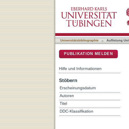
Auflistung Universitätsbib
DSpace Repositorium (Manakin b
Universitätsbibliographie
→
Auflistung Uni
PUBLIKATION MELDEN
Hilfe und Informationen
Stöbern
Erscheinungsdatum
Autoren
Titel
DDC-Klassifikation