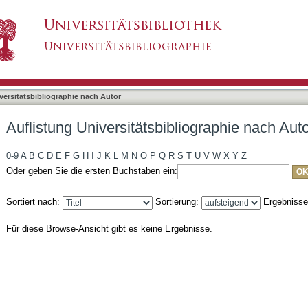
liographie nach Autor "Austin, Sabrina"
asiert)
versitätsbibliographie nach Autor
Auflistung Universitätsbibliographie nach Auto
0-9
A
B
C
D
E
F
G
H
I
J
K
L
M
N
O
P
Q
R
S
T
U
V
W
X
Y
Z
Oder geben Sie die ersten Buchstaben ein:
Sortiert nach:
Sortierung:
Ergebniss
Für diese Browse-Ansicht gibt es keine Ergebnisse.