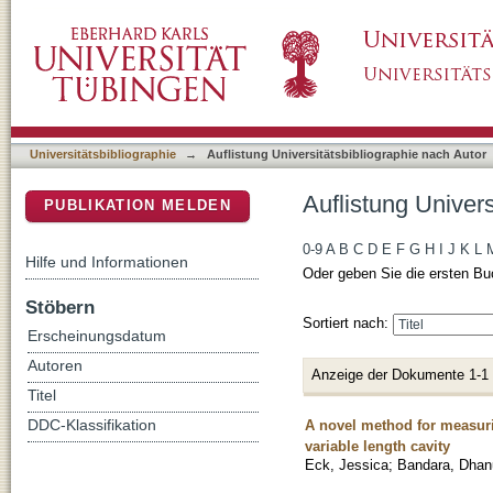
Auflistung Universitätsbibliographie nach A
DSpace Repositorium (Manakin basiert)
Universitätsbibliographie
→
Auflistung Universitätsbibliographie nach Autor
Auflistung Univer
PUBLIKATION MELDEN
0-9
A
B
C
D
E
F
G
H
I
J
K
L
Hilfe und Informationen
Oder geben Sie die ersten Bu
Stöbern
Sortiert nach:
Erscheinungsdatum
Autoren
Anzeige der Dokumente 1-1
Titel
A novel method for measurin
DDC-Klassifikation
variable length cavity
Eck, Jessica
;
Bandara, Dha