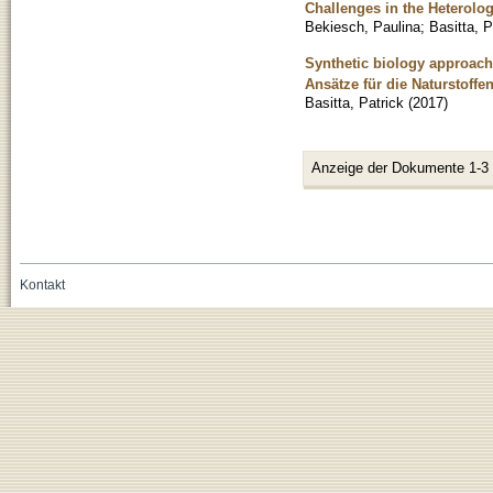
Challenges in the Heterolo
Bekiesch, Paulina
;
Basitta, P
Synthetic biology approache
Ansätze für die Naturstoff
Basitta, Patrick
(
2017
)
Anzeige der Dokumente 1-3
Kontakt