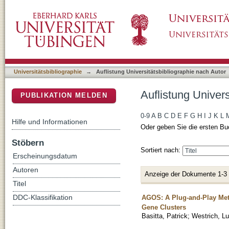
Auflistung Universitätsbibliographie nach Auto
DSpace Repositorium (Manakin basiert)
Universitätsbibliographie
→
Auflistung Universitätsbibliographie nach Autor
Auflistung Univers
PUBLIKATION MELDEN
0-9
A
B
C
D
E
F
G
H
I
J
K
L
Hilfe und Informationen
Oder geben Sie die ersten Bu
Stöbern
Sortiert nach:
Erscheinungsdatum
Autoren
Anzeige der Dokumente 1-3
Titel
AGOS: A Plug-and-Play Meth
DDC-Klassifikation
Gene Clusters
Basitta, Patrick
;
Westrich, Lu