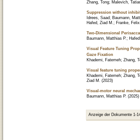
Zhang, Tong
;
Malevich, Tatia
Suppression without inhibi
Idrees, Saad
;
Baumann, Matth
Hafed, Ziad M.
;
Franke, Felix
Two-Dimensional Perisacca
Baumann, Matthias P.
;
Hafed
Visual Feature Tuning Prop
Gaze Fixation
Khademi, Fatemeh
;
Zhang, T
Visual feature tuning prop
Khademi, Fatemeh
;
Zhang, T
Ziad M.
(
2023
)
Visual-motor neural mechan
Baumann, Matthias P.
(
2025
)
Anzeige der Dokumente 1-1