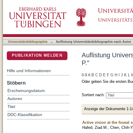
Auflistung Universitätsbibliographie nach Au
DSpace Repositorium (Manakin basiert)
Universitätsbibliographie
→
Auflistung Universitätsbibliographie nach Autor
Auflistung Univer
PUBLIKATION MELDEN
P."
Hilfe und Informationen
0-9
A
B
C
D
E
F
G
H
I
J
K
L
Oder geben Sie die ersten Bu
Stöbern
Erscheinungsdatum
Sortiert nach:
Autoren
Titel
Anzeige der Dokumente 1-1
DDC-Klassifikation
Active vision at the foveal 
Hafed, Ziad M.
;
Chen, Chih-