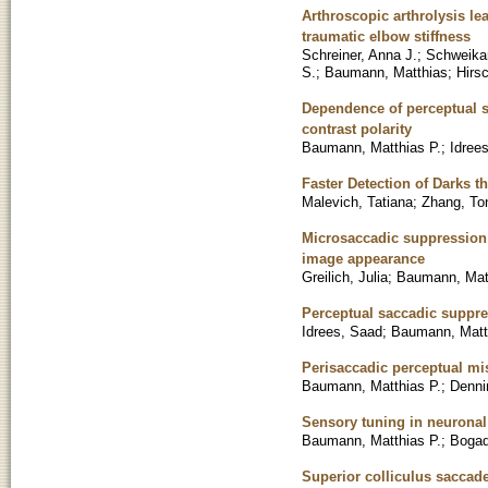
Arthroscopic arthrolysis lea
traumatic elbow stiffness
Schreiner, Anna J.
;
Schweikar
S.
;
Baumann, Matthias
;
Hirs
Dependence of perceptual s
contrast polarity
Baumann, Matthias P.
;
Idree
Faster Detection of Darks 
Malevich, Tatiana
;
Zhang, To
Microsaccadic suppression o
image appearance
Greilich, Julia
;
Baumann, Mat
Perceptual saccadic suppres
Idrees, Saad
;
Baumann, Matt
Perisaccadic perceptual mi
Baumann, Matthias P.
;
Denni
Sensory tuning in neuron
Baumann, Matthias P.
;
Bogad
Superior colliculus saccad