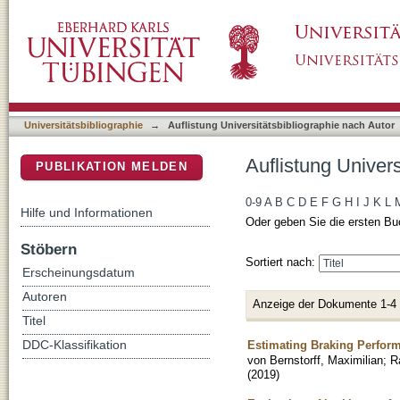
Auflistung Universitätsbibliographie nach Aut
DSpace Repositorium (Manakin basiert)
Universitätsbibliographie
→
Auflistung Universitätsbibliographie nach Autor
Auflistung Univers
PUBLIKATION MELDEN
0-9
A
B
C
D
E
F
G
H
I
J
K
L
Hilfe und Informationen
Oder geben Sie die ersten Bu
Stöbern
Sortiert nach:
Erscheinungsdatum
Autoren
Anzeige der Dokumente 1-4
Titel
Estimating Braking Performa
DDC-Klassifikation
von Bernstorff, Maximilian
;
R
(
2019
)