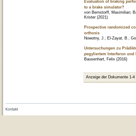
Evaluation of braking perfor
to a brake simulator?
von Bernstorff, Maximilian
;
B
Krister
(
2021
)
Prospective randomized cont
orthosis
Nowotny, J.
;
El-Zayat, B.
;
Go
Untersuchungen zu Prädikto
pegyliertem Interferon und 
Bausenhart, Felix
(
2016
)
Anzeige der Dokumente 1-4
Kontakt