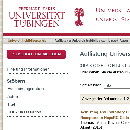
Auflistung Universitätsbibliographie nach Aut
DSpace Repositorium (Manakin basiert)
Universitätsbibliographie
→
Auflistung Universitätsbibliographie nach Autor
Auflistung Univers
PUBLIKATION MELDEN
0-9
A
B
C
D
E
F
G
H
I
J
K
L
Hilfe und Informationen
Oder geben Sie die ersten Bu
Stöbern
Sortiert nach:
Erscheinungsdatum
Autoren
Anzeige der Dokumente 1-2
Titel
Activating and Inhibitory 
DDC-Klassifikation
Receptors in HepaRG Cells
Thomas, Maria
;
Bayha, Chris
Albert
(
2015
)