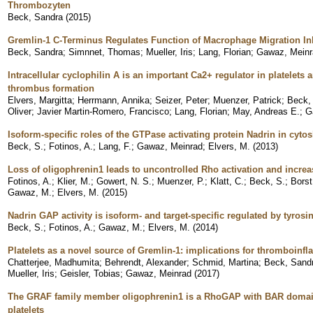
Thrombozyten
Beck, Sandra
(
2015
)
Gremlin-1 C-Terminus Regulates Function of Macrophage Migration Inh
Beck, Sandra
;
Simnnet, Thomas
;
Mueller, Iris
;
Lang, Florian
;
Gawaz, Meinr
Intracellular cyclophilin A is an important Ca2+ regulator in platelets an
thrombus formation
Elvers, Margitta
;
Herrmann, Annika
;
Seizer, Peter
;
Muenzer, Patrick
;
Beck,
Oliver
;
Javier Martin-Romero, Francisco
;
Lang, Florian
;
May, Andreas E.
;
G
Isoform-specific roles of the GTPase activating protein Nadrin in cytosk
Beck, S.
;
Fotinos, A.
;
Lang, F.
;
Gawaz, Meinrad
;
Elvers, M.
(
2013
)
Loss of oligophrenin1 leads to uncontrolled Rho activation and incre
Fotinos, A.
;
Klier, M.
;
Gowert, N. S.
;
Muenzer, P.
;
Klatt, C.
;
Beck, S.
;
Borst
Gawaz, M.
;
Elvers, M.
(
2015
)
Nadrin GAP activity is isoform- and target-specific regulated by tyros
Beck, S.
;
Fotinos, A.
;
Gawaz, M.
;
Elvers, M.
(
2014
)
Platelets as a novel source of Gremlin-1: implications for thromboinf
Chatterjee, Madhumita
;
Behrendt, Alexander
;
Schmid, Martina
;
Beck, Sand
Mueller, Iris
;
Geisler, Tobias
;
Gawaz, Meinrad
(
2017
)
The GRAF family member oligophrenin1 is a RhoGAP with BAR domai
platelets