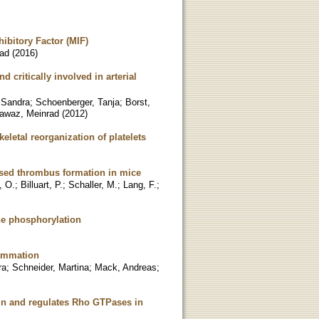
ibitory Factor (MIF)
ad
(
2016
)
d critically involved in arterial
 Sandra
;
Schoenberger, Tanja
;
Borst,
awaz, Meinrad
(
2012
)
eletal reorganization of platelets
ased thrombus formation in mice
, O.
;
Billuart, P.
;
Schaller, M.
;
Lang, F.
;
ine phosphorylation
lammation
ra
;
Schneider, Martina
;
Mack, Andreas
;
n and regulates Rho GTPases in