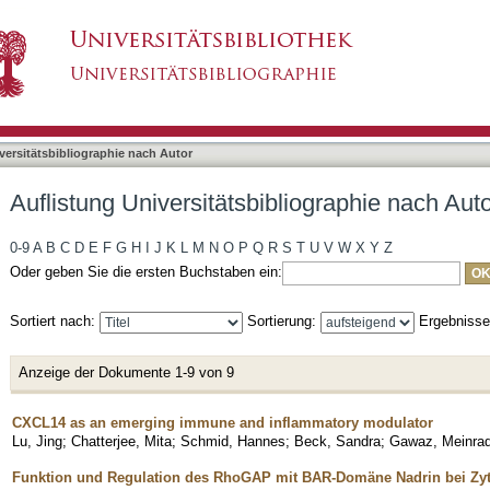
bliographie nach Autor "Beck, Sandra"
asiert)
versitätsbibliographie nach Autor
Auflistung Universitätsbibliographie nach Aut
0-9
A
B
C
D
E
F
G
H
I
J
K
L
M
N
O
P
Q
R
S
T
U
V
W
X
Y
Z
Oder geben Sie die ersten Buchstaben ein:
Sortiert nach:
Sortierung:
Ergebniss
Anzeige der Dokumente 1-9 von 9
CXCL14 as an emerging immune and inflammatory modulator
Lu, Jing
;
Chatterjee, Mita
;
Schmid, Hannes
;
Beck, Sandra
;
Gawaz, Meinra
Funktion und Regulation des RhoGAP mit BAR-Domäne Nadrin bei Zyt