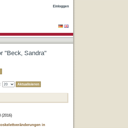
Einloggen
or "Beck, Sandra"
e:
d
(
2016
)
oskelettveränderungen in