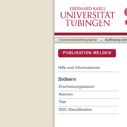
Auflistung Universitätsbi
DSpace Repositorium (Manakin b
Universitätsbibliographie
→
Auflistung Uni
PUBLIKATION MELDEN
Hilfe und Informationen
Stöbern
Erscheinungsdatum
Autoren
Titel
DDC-Klassifikation