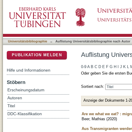
Auflistung Universitätsbibliographie nach Aut
DSpace Repositorium (Manakin basiert)
Universitätsbibliographie
→
Auflistung Universitätsbibliographie nach Autor
Auflistung Univers
PUBLIKATION MELDEN
0-9
A
B
C
D
E
F
G
H
I
J
K
L
Hilfe und Informationen
Oder geben Sie die ersten Bu
Stöbern
Sortiert nach:
Erscheinungsdatum
Autoren
Anzeige der Dokumente 1-2
Titel
Are we what we eat? : migra
DDC-Klassifikation
Beer, Mathias
(
2020
)
Aus Transmigranten werden