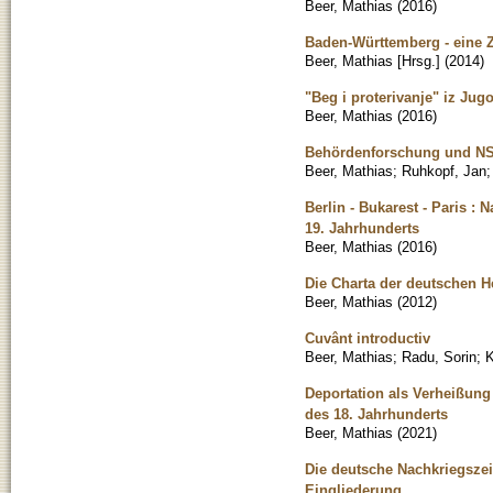
Beer, Mathias
(
2016
)
Baden-Württemberg - eine
Beer, Mathias [Hrsg.]
(
2014
)
"Beg i proterivanje" iz Jugo
Beer, Mathias
(
2016
)
Behördenforschung und NS
Beer, Mathias
;
Ruhkopf, Jan
Berlin - Bukarest - Paris 
19. Jahrhunderts
Beer, Mathias
(
2016
)
Die Charta der deutschen H
Beer, Mathias
(
2012
)
Cuvânt introductiv
Beer, Mathias
;
Radu, Sorin
;
K
Deportation als Verheißun
des 18. Jahrhunderts
Beer, Mathias
(
2021
)
Die deutsche Nachkriegszei
Eingliederung