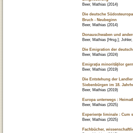
Beer, Mathias
(
2014
)
Die deutsche Südosteuropa
Bruch - Neubeginn
Beer, Mathias
(
2014
)
Donauschwaben und andere
Beer, Mathias [Hrsg.]
;
Johler,
Die Emigration der deutsc
Beer, Mathias
(
2024
)
Emigraţia minorităţilor ge
Beer, Mathias
(
2019
)
Die Entstehung der Landler
Siebenbürgen im 18. Jahrh
Beer, Mathias
(
2019
)
Europa unterwegs : Heimatl
Beer, Mathias
(
2025
)
Experienţe liminale : Cum s
Beer, Mathias
(
2025
)
Fachbücher, wissenschaftli