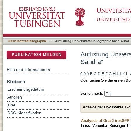
Auflistung Universitätsbibliographie nach A
DSpace Repositorium (Manakin basiert)
Universitätsbibliographie
→
Auflistung Universitätsbibliographie nach Autor
Auflistung Univer
PUBLIKATION MELDEN
Sandra"
Hilfe und Informationen
0-9
A
B
C
D
E
F
G
H
I
J
K
L
Oder geben Sie die ersten Bu
Stöbern
Erscheinungsdatum
Sortiert nach:
Autoren
Titel
Anzeige der Dokumente 1-2
DDC-Klassifikation
Analyses of Gnai3-iresGFP 
Leiss, Veronika
;
Reisinger, El