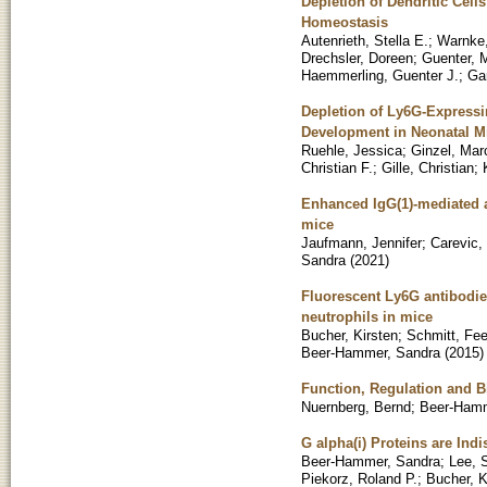
Depletion of Dendritic Cel
Homeostasis
Autenrieth, Stella E.
;
Warnke,
Drechsler, Doreen
;
Guenter, 
Haemmerling, Guenter J.
;
Gar
Depletion of Ly6G-Expressi
Development in Neonatal M
Ruehle, Jessica
;
Ginzel, Mar
Christian F.
;
Gille, Christian
;
Enhanced IgG(1)-mediated 
mice
Jaufmann, Jennifer
;
Carevic,
Sandra
(
2021
)
Fluorescent Ly6G antibodie
neutrophils in mice
Bucher, Kirsten
;
Schmitt, Fe
Beer-Hammer, Sandra
(
2015
)
Function, Regulation and B
Nuernberg, Bernd
;
Beer-Hamm
G alpha(i) Proteins are Ind
Beer-Hammer, Sandra
;
Lee, 
Piekorz, Roland P.
;
Bucher, K