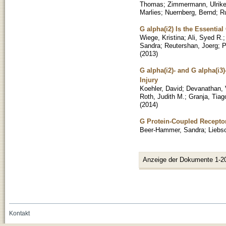
Thomas
;
Zimmermann, Ulrik
Marlies
;
Nuernberg, Bernd
;
Ru
G alpha(i2) Is the Essenti
Wiege, Kristina
;
Ali, Syed R.
Sandra
;
Reutershan, Joerg
;
P
(
2013
)
G alpha(i2)- and G alpha(i3
Injury
Koehler, David
;
Devanathan, 
Roth, Judith M.
;
Granja, Tiag
(
2014
)
G Protein-Coupled Receptor
Beer-Hammer, Sandra
;
Liebs
Anzeige der Dokumente 1-2
Kontakt