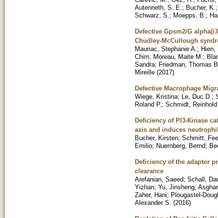
Autenrieth, S. E.
;
Bucher, K.
Schwarz, S.
;
Moepps, B.
;
Har
Defective Gpsm2/G alpha(i3
Chudley-McCullough synd
Mauriac, Stephanie A.
;
Hien, 
Chim
;
Moreau, Maite M.
;
Bla
Sandra
;
Friedman, Thomas B
Mireille
(
2017
)
Defective Macrophage Migrat
Wiege, Kristina
;
Le, Duc D.
;
Roland P.
;
Schmidt, Reinhold
Deficiency of PI3-Kinase c
axis and induces neutrophi
Bucher, Kirsten
;
Schmitt, Fe
Emilio
;
Nuernberg, Bernd
;
Be
Deficiency of the adaptor pr
clearance
Arefanian, Saeed
;
Schall, Dan
Yizhan
;
Yu, Jinsheng
;
Asghar
Zaher, Hani
;
Plougastel-Dougl
Alexander S.
(
2016
)