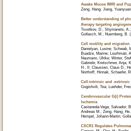
Awake Mouse fMRI and Pupil
Zeng, Hang
;
Jiang, Yuanyuan
Better understanding of ph
therapy targeting angiogen
Tsvetkov, D.
;
Shymanets, A.
Gollasch, M.
;
Nuernberg, B.
(
Cell motility and migration 
Danielyan, Lusine
;
Schwab, M
Buadze, Marine
;
Lourhmati, A
Naumann, Ulrike
;
Winter, Ste
Gabriele
;
Kretschmer, Anja
;
K
H., II
;
Claussen, Claus D.
;
He
Northoff, Hinnak
;
Schaefer, R
Cell-intrinsic and -extrins
Gogishvili, Tea
;
Luehder, Fre
Cerebrovascular G(i) Protei
Ischemia
Castaneda-Vega, Salvador
;
B
Andreas M.
;
Zeng, Hang
;
He,
Hempel, Johann-Martin
;
Goll
CXCR1 Regulates Pulmonar
Carevic, M.
;
Oez, H.
;
Fuchs,