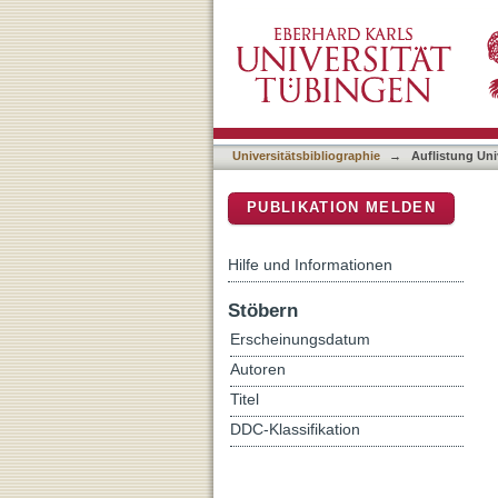
Auflistung Universitätsbib
DSpace Repositorium (Manakin b
Universitätsbibliographie
→
Auflistung Uni
PUBLIKATION MELDEN
Hilfe und Informationen
Stöbern
Erscheinungsdatum
Autoren
Titel
DDC-Klassifikation