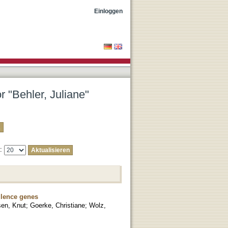
Einloggen
r "Behler, Juliane"
e:
rulence genes
sen, Knut
;
Goerke, Christiane
;
Wolz,