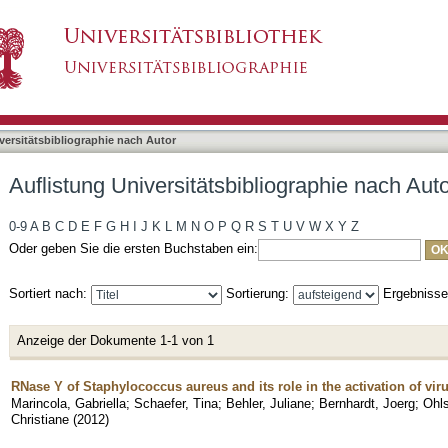
liographie nach Autor "Behler, Juliane"
asiert)
versitätsbibliographie nach Autor
Auflistung Universitätsbibliographie nach Auto
0-9
A
B
C
D
E
F
G
H
I
J
K
L
M
N
O
P
Q
R
S
T
U
V
W
X
Y
Z
Oder geben Sie die ersten Buchstaben ein:
Sortiert nach:
Sortierung:
Ergebniss
Anzeige der Dokumente 1-1 von 1
RNase Y of Staphylococcus aureus and its role in the activation of vi
Marincola, Gabriella
;
Schaefer, Tina
;
Behler, Juliane
;
Bernhardt, Joerg
;
Ohl
Christiane
(
2012
)