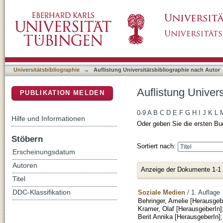
Auflistung Universitätsbibliographie nach Aut
DSpace Repositorium (Manakin basiert)
Universitätsbibliographie
→
Auflistung Universitätsbibliographie nach Autor
Auflistung Univers
PUBLIKATION MELDEN
0-9
A
B
C
D
E
F
G
H
I
J
K
L
Hilfe und Informationen
Oder geben Sie die ersten Bu
Stöbern
Sortiert nach:
Erscheinungsdatum
Autoren
Anzeige der Dokumente 1-1
Titel
Soziale Medien
/ 1. Auflage
DDC-Klassifikation
Behringer, Amelie [Herausgeb
Kramer, Olaf [HerausgeberIn]
Berit Annika [HerausgeberIn]