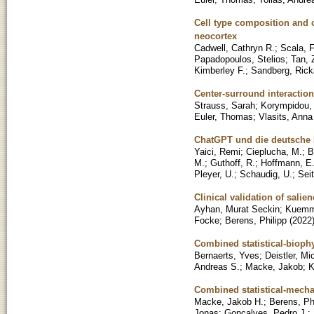
Cell type composition and c
neocortex
Cadwell, Cathryn R.
;
Scala, 
Papadopoulos, Stelios
;
Tan, 
Kimberley F.
;
Sandberg, Rick
Center-surround interaction
Strauss, Sarah
;
Korympidou,
Euler, Thomas
;
Vlasits, Anna
ChatGPT und die deutsche 
Yaici, Remi
;
Cieplucha, M.
;
B
M.
;
Guthoff, R.
;
Hoffmann, E
Pleyer, U.
;
Schaudig, U.
;
Seit
Clinical validation of sal
Ayhan, Murat Seckin
;
Kuemme
Focke
;
Berens, Philipp
(
2022
Combined statistical-biophy
Bernaerts, Yves
;
Deistler, Mi
Andreas S.
;
Macke, Jakob
;
K
Combined statistical-mecha
Macke, Jakob H.
;
Berens, Ph
Jonas
;
Gonçalves, Pedro J.
;