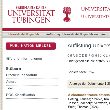
Auflistung Universitätsbibliographie nach Aut
DSpace Repositorium (Manakin basiert)
Universitätsbibliographie
→
Auflistung Universitätsbibliographie nach Autor
Auflistung Univers
PUBLIKATION MELDEN
0-9
A
B
C
D
E
F
G
H
I
J
K
L
Hilfe und Informationen
Oder geben Sie die ersten Bu
Stöbern
Sortiert nach:
Erscheinungsdatum
Autoren
Anzeige der Dokumente 1-2
Titel
A chromatic feature detecto
DDC-Klassifikation
Hofling, Larissa
;
Szatko, Klau
Jessen, Zachary
;
Schwartz, 
Euler, Thomas
(
2024
)