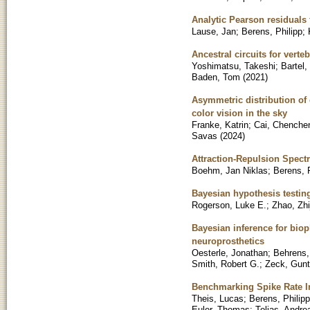
Analytic Pearson residuals 
Lause, Jan
;
Berens, Philipp
;
Ancestral circuits for verte
Yoshimatsu, Takeshi
;
Bartel,
Baden, Tom
(
2021
)
Asymmetric distribution of
color vision in the sky
Franke, Katrin
;
Cai, Chenche
Savas
(
2024
)
Attraction-Repulsion Spec
Boehm, Jan Niklas
;
Berens, P
Bayesian hypothesis testin
Rogerson, Luke E.
;
Zhao, Zhi
Bayesian inference for biop
neuroprosthetics
Oesterle, Jonathan
;
Behrens,
Smith, Robert G.
;
Zeck, Gunt
Benchmarking Spike Rate I
Theis, Lucas
;
Berens, Philipp
Euler, Thomas
;
Tolias, Andre