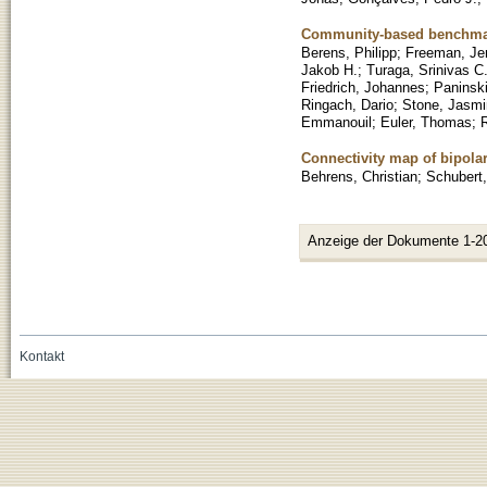
Community-based benchmark
Berens, Philipp
;
Freeman, Je
Jakob H.
;
Turaga, Srinivas C
Friedrich, Johannes
;
Paninsk
Ringach, Dario
;
Stone, Jasmi
Emmanouil
;
Euler, Thomas
;
Connectivity map of bipolar
Behrens, Christian
;
Schubert
Anzeige der Dokumente 1-2
Kontakt