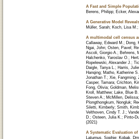
A Fast and Simple Populati
Berens, Philipp
;
Ecker, Alexa
A Generative Model Reveals
Müller, Sarah
;
Koch, Lisa M.
A multimodal cell census a
Callaway, Edward M.
;
Dong, 
Ngai, John
;
Osten, Pavel
;
Re
Ascoli, Giorgio A.
;
Behrens, M
Halchenko, Yaroslav O.
;
Hert
Ropelewski, Alexander J.
;
Ti
Daigle, Tanya L.
;
Harris, Juli
Hanqing
;
Matho, Katherine S.
Jonathan T.
;
Xie, Fangming
;
Casper, Tamara
;
Crichton, Ki
Fong, Olivia
;
Goldman, Melis
Kroll, Matthew
;
Lake, Blue B.
Steven A.
;
McMillen, Delissa
Plongthongkum, Nongluk
;
Re
Siletti, Kimberly
;
Smith, Kimb
Velthoven, Cindy T. J.
;
Vande
D.
;
Osteen, Julia K.
;
Pinto-Du
(
2021
)
A Systematic Evaluation of
Laturnus, Sophie
;
Kobak, Dmi