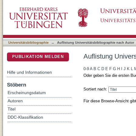
Auflistung Universitätsbibliographie nach Au
DSpace Repositorium (Manakin basiert)
Universitätsbibliographie
→
Auflistung Universitätsbibliographie nach Autor
Auflistung Univer
PUBLIKATION MELDEN
0-9
A
B
C
D
E
F
G
H
I
J
K
L
Hilfe und Informationen
Oder geben Sie die ersten Bu
Stöbern
Sortiert nach:
Erscheinungsdatum
Für diese Browse-Ansicht gib
Autoren
Titel
DDC-Klassifikation