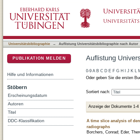
Auflistung Universitätsbibliographie nach Au
DSpace Repositorium (Manakin basiert)
Universitätsbibliographie
→
Auflistung Universitätsbibliographie nach Autor
Auflistung Univer
PUBLIKATION MELDEN
0-9
A
B
C
D
E
F
G
H
I
J
K
L
Hilfe und Informationen
Oder geben Sie die ersten Bu
Stöbern
Sortiert nach:
Erscheinungsdatum
Autoren
Anzeige der Dokumente 1-4
Titel
A time slice analysis of den
DDC-Klassifikation
radiographs
Borchers, Conrad
;
Eder, Ther