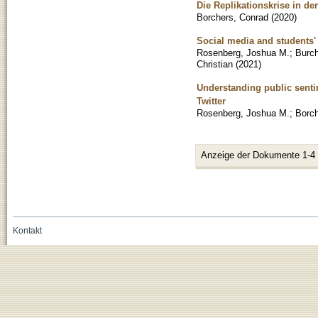
Die Replikationskrise in d
Borchers, Conrad
(
2020
)
Social media and students'
Rosenberg, Joshua M.
;
Burch
Christian
(
2021
)
Understanding public senti
Twitter
Rosenberg, Joshua M.
;
Borch
Anzeige der Dokumente 1-4
Kontakt