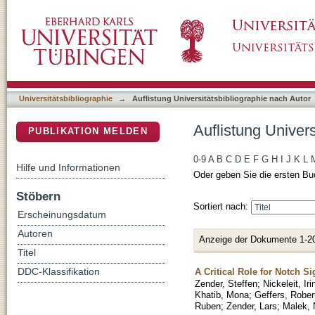
Auflistung Universitätsbibliographie nach A
DSpace Repositorium (Manakin basiert)
Universitätsbibliographie
→
Auflistung Universitätsbibliographie nach Autor
Auflistung Univer
PUBLIKATION MELDEN
0-9
A
B
C
D
E
F
G
H
I
J
K
L
Hilfe und Informationen
Oder geben Sie die ersten Bu
Stöbern
Sortiert nach:
Erscheinungsdatum
Autoren
Anzeige der Dokumente 1-2
Titel
A Critical Role for Notch S
DDC-Klassifikation
Zender, Steffen
;
Nickeleit, Iri
Khatib, Mona
;
Geffers, Rober
Ruben
;
Zender, Lars
;
Malek, 