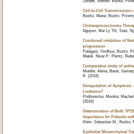
Zender, Steffen
;
Bozko, Prz
Cell-to-Cell Transmissionn
Bozko, Maria
;
Bozko, Przem
Cholangiocarcinoma Therap
Nguyen, Mai Ly Thi
;
Toan, N
Combined inhibition of Not
progression
Palagani, Vindhya
;
Bozko, P
Malek, Nisar P.
;
Plentz, Rube
Comparative study of antit
Mueller, Alena
;
Barat, Samarp
R.
(
2016
)
Deregulation of Apoptosis -
Leukemia?
Podhorecka, Monika
;
Machet
(
2016
)
Determination of Both TP53
Importance for Patients wi
Klein, Sebastian M.
;
Bozko, 
Epithelial Mesenchymal Tra