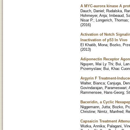
A MYC-aurora kinase A prote
Dauch, Daniel
;
Rudalska, R
Hohmeyer, Anja
;
Imbeaud, Sa
Nisar P.
;
Longerich, Thomas
(
2016
)
Activation of Notch Signal
Inactivation of p53 In Vivo
El Khatib, Mona
;
Bozko, Prz
(
2013
)
Adiponectin Receptor Agon
Nguyen, Mai Ly Thi
;
Bui, Lan
Przemyslaw
;
Bui, Khac Cuon
Argyrin F Treatment-Induce
Walter, Bianca
;
Canjuga, Den
Govindarajan, Parameswari
;
Rammensee, Hans-Georg
;
St
Baceridin, a Cyclic Hexapep
Niggemann, Jutta
;
Bozko, P
Christine
;
Nimtz, Manfred
;
Re
Capsaicin Treatment Atten
Wutka, Annika
;
Palagani, Vi