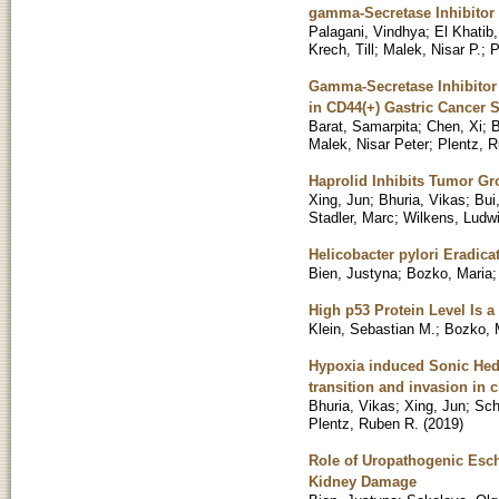
gamma-Secretase Inhibitor 
Palagani, Vindhya
;
El Khatib
Krech, Till
;
Malek, Nisar P.
;
P
Gamma-Secretase Inhibitor 
in CD44(+) Gastric Cancer 
Barat, Samarpita
;
Chen, Xi
;
B
Malek, Nisar Peter
;
Plentz, 
Haprolid Inhibits Tumor Gr
Xing, Jun
;
Bhuria, Vikas
;
Bui
Stadler, Marc
;
Wilkens, Ludw
Helicobacter pylori Eradic
Bien, Justyna
;
Bozko, Maria
High p53 Protein Level Is 
Klein, Sebastian M.
;
Bozko, 
Hypoxia induced Sonic Hed
transition and invasion in
Bhuria, Vikas
;
Xing, Jun
;
Sch
Plentz, Ruben R.
(
2019
)
Role of Uropathogenic Esche
Kidney Damage