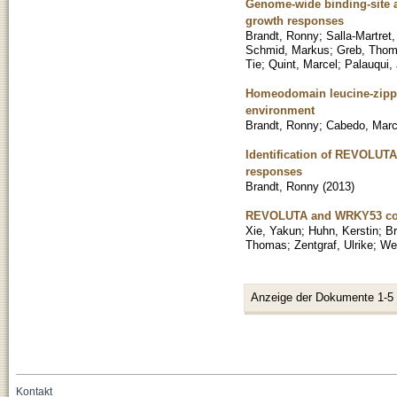
Genome-wide binding-site a
growth responses
Brandt, Ronny
;
Salla-Martret
Schmid, Markus
;
Greb, Tho
Tie
;
Quint, Marcel
;
Palauqui,
Homeodomain leucine-zipper
environment
Brandt, Ronny
;
Cabedo, Mar
Identification of REVOLUTA
responses
Brandt, Ronny
(
2013
)
REVOLUTA and WRKY53 conne
Xie, Yakun
;
Huhn, Kerstin
;
Br
Thomas
;
Zentgraf, Ulrike
;
We
Anzeige der Dokumente 1-5
Kontakt