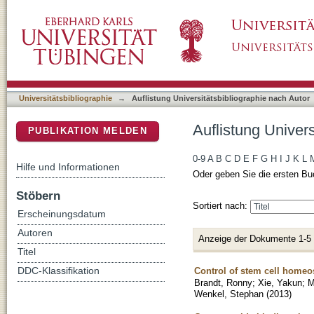
Auflistung Universitätsbibliographie nach Au
DSpace Repositorium (Manakin basiert)
Universitätsbibliographie
→
Auflistung Universitätsbibliographie nach Autor
Auflistung Univer
PUBLIKATION MELDEN
0-9
A
B
C
D
E
F
G
H
I
J
K
L
Hilfe und Informationen
Oder geben Sie die ersten Bu
Stöbern
Sortiert nach:
Erscheinungsdatum
Autoren
Anzeige der Dokumente 1-5
Titel
Control of stem cell homeo
DDC-Klassifikation
Brandt, Ronny
;
Xie, Yakun
;
M
Wenkel, Stephan
(
2013
)